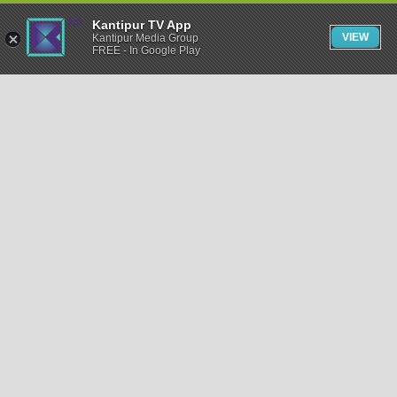
Kantipur TV App
VIEW
Kantipur Media Group
FREE - In Google Play
समाचार
राजनीति
खेलकुद
अन्तर्राष्ट्रिय
अर्थ
भिडियो
विचार
कला / साहित्य
अन्य