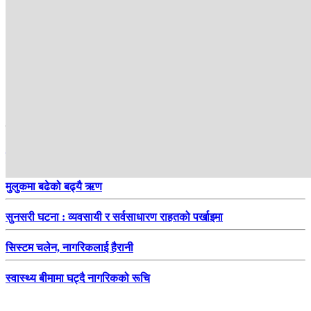
हाम्रो सिफारिस
जोस बटलरले रचे फेरि इतिहास
मुलुकमा बढेको बढ्यै ऋण
सुनसरी घटना : व्यवसायी र सर्वसाधारण राहतको पर्खाइमा
सिस्टम चलेन, नागरिकलाई हैरानी
स्वास्थ्य बीमामा घट्दै नागरिकको रूचि