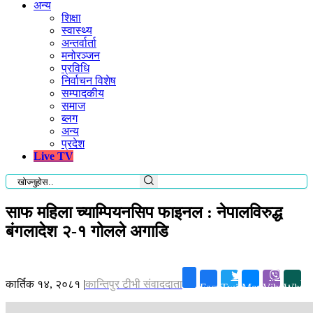
अन्य
शिक्षा
स्वास्थ्य
अन्तर्वार्ता
मनोरञ्जन
प्रविधि
निर्वाचन विशेष
सम्पादकीय
समाज
ब्लग
अन्य
प्रदेश
Live TV
साफ महिला च्याम्पियनसिप फाइनल : नेपालविरुद्ध
बंगलादेश २-१ गोलले अगाडि
कार्तिक १४, २०८१
|
कान्तिपुर टीभी संवाददाता
Facebook
Twitter
Messenger
Viber
Whats