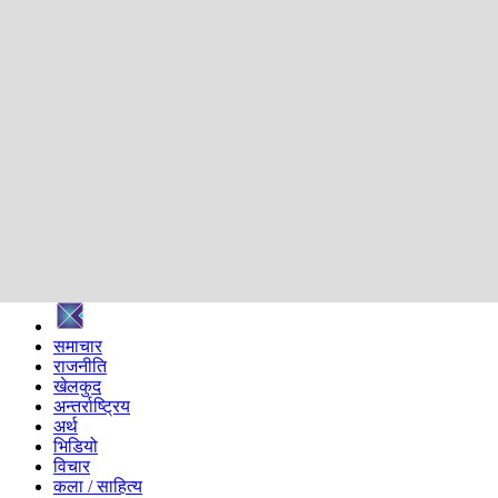
शिक्षा
स्वास्थ्य
अन्तर्वार्ता
मनोरञ्जन
प्रविधि
निर्वाचन विशेष
सम्पादकीय
समाज
ब्लग
अन्य
प्रदेश
समाचार
राजनीति
खेलकुद
अन्तर्राष्ट्रिय
अर्थ
भिडियो
विचार
कला / साहित्य