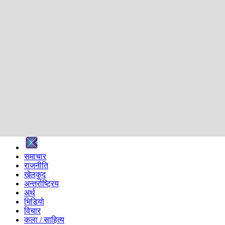
शिक्षा
स्वास्थ्य
अन्तर्वार्ता
मनोरञ्जन
प्रविधि
निर्वाचन विशेष
सम्पादकीय
समाज
ब्लग
अन्य
प्रदेश
समाचार
राजनीति
खेलकुद
अन्तर्राष्ट्रिय
अर्थ
भिडियो
विचार
कला / साहित्य