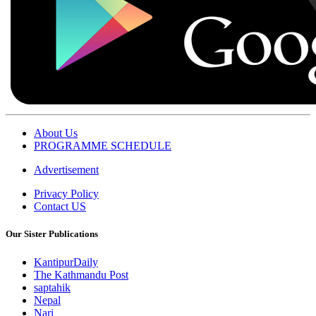
About Us
PROGRAMME SCHEDULE
Advertisement
Privacy Policy
Contact US
Our Sister Publications
KantipurDaily
The Kathmandu Post
saptahik
Nepal
Nari