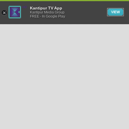
Kantipur TV App
VIEW
Kantipur Media Group
FREE - In Google Play
समाचार
राजनीति
खेलकुद
अन्तर्राष्ट्रिय
अर्थ
भिडियो
विचार
कला / साहित्य
अन्य