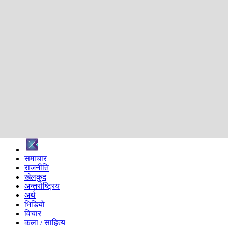
शिक्षा
स्वास्थ्य
अन्तर्वार्ता
मनोरञ्जन
प्रविधि
निर्वाचन विशेष
सम्पादकीय
समाज
ब्लग
अन्य
प्रदेश
समाचार
राजनीति
खेलकुद
अन्तर्राष्ट्रिय
अर्थ
भिडियो
विचार
कला / साहित्य