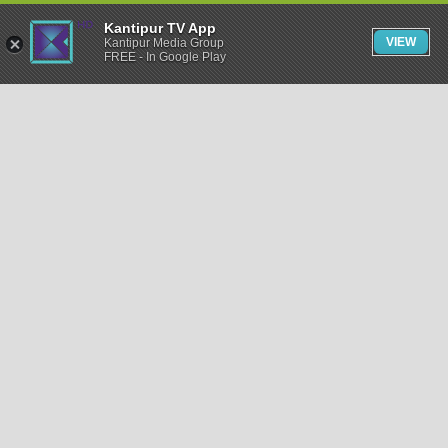
Kantipur TV App
VIEW
Kantipur Media Group
FREE - In Google Play
समाचार
राजनीति
खेलकुद
अन्तर्राष्ट्रिय
अर्थ
भिडियो
विचार
कला / साहित्य
अन्य