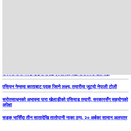
हाम्रो सिफारिस
सुस्ता जोगाउन स्थानीयको जनश्रमदान, नारायणीको कटान रोक्न रातदिन बाँध
बाँध्दै
समयमा पानी नपर्दा दाङमा रोपाइँ प्रभावित, अझै सयौँ बिघा खेत बाँझै
एसियन गेम्समा काताबाट पदक जित्ने लक्ष्य, तयारीमा जुट्यो नेपाली टोली
स्रोतसाधनको अभावमा पारा खेलाडीको एसियाड तयारी, सरकारसँग सहयोगको
अपेक्षा
सडक भासिँदा तीन सातादेखि तातोपानी नाका ठप्प, २० अर्बका सामान अलपत्र