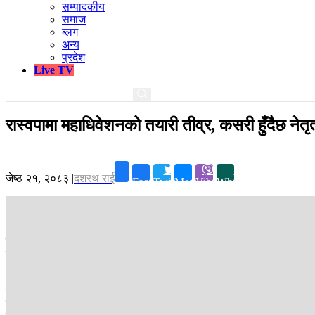
सम्पादकीय
समाज
ब्लग
अन्य
प्रदेश
Live TV
रास्वपामा महाधिवेशनको तयारी तीव्र, कसरी हुँदैछ नेत
जेष्ठ २१, २०८३
|
दशरथ राई
Facebook
Twitter
Messenger
Viber
Whatsapp
काठमाडौं ।
स्थापनाको झन्डै ४ वर्षमा दुई तिहाईनजिकको बहुमत प्राप्त गरेर सरकार
राजनीतिक विचारलाई आधिकारिकता दिनेछ भने नयाँ नेतृत्वको चयनसमेत गर्नेछ । र
२०७९ असार ७ गते स्थापना भएको राष्ट्रिय स्वतन्त्र पार्टीले फागुन २१ गतेको प्
साता सभापति रवि लामिछानेको चुनावीक्षेत्र चितवनमा प्रथम महाधिवेशन गर्दैछ
साझासहित काठमाडौं महानगरका पूर्वप्रमुखसमेत रहनुभएका प्रधानमन्त्री बालेन