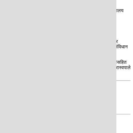
्पर्धाको प्रक्रियाबाट पनि नेतृत्व चयनको बाटो खुल्ला रहेको पार्टी सचिवालय
लोकतान्त्रिक विधिबाट नेतृत्व चयन गर्दा पनि नेताहरुको मूल्याङकन र
ै नेपालीको समतामूलक उन्नतिप्रति कटिबद्ध सामाजिक न्यायसहितको उदार
 आएको छ । यस्तै संघीयता, प्रदेश संरचना र शासकीय स्वरुपमा आफ्नो अडान संविधान
र्ने वाध्यतामा रास्वपा छ । अहिले रास्वपामा सभापतिसहित १३ पदाधिकारीसहित
बढाएर १३१ पुर्याउने विषयमा पनि रास्वपाभित्र छलफल भइरहेको छ । रास्वपाले