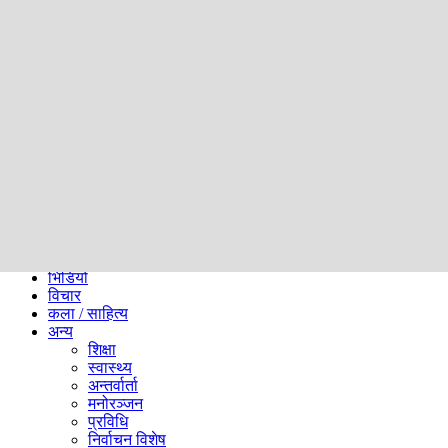
समाज
ब्लग
अन्य
प्रदेश
समाचार
राजनीति
खेलकुद
अन्तर्राष्ट्रिय
अर्थ
भिडियो
विचार
कला / साहित्य
अन्य
शिक्षा
स्वास्थ्य
अन्तर्वार्ता
मनोरञ्जन
प्रविधि
निर्वाचन विशेष