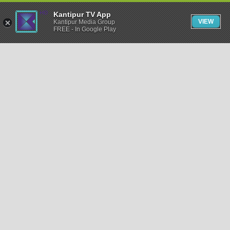
Kantipur TV App
VIEW
Kantipur Media Group
FREE - In Google Play
समाचार
राजनीति
खेलकुद
अन्तर्राष्ट्रिय
अर्थ
भिडियो
विचार
कला / साहित्य
अन्य