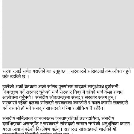
बढेको छ। जस्तैस बिहीबारको बैठकमा सांसद राजन गौतमले संसद्‌मा
पटकपटक आवाज उठाए पनि सरकारले जवाफ नदिएको भन्दै असन्तुष्टि
पोख्नुभयो।
अर्का सांसद रमेश प्रसाइँले कर्णालीको दुर्घटनाको प्रसँग उठाउँदै संसद्‌मा
सत्तापक्ष र विपक्षबाट माथि उठ्नुपर्ने राय राख्नुभयो । उहाँले गृहमन्त्रीसँग
जवाफसमेत माग गर्नुभयो । यसअघि सरकारको प्रतिरक्षामै उत्रिरहेका रास्वपा
सांसदका केही दिनयताका अभिव्यक्ति भने सरकारलाई झकझक्याउने खालका
छन्।
सांसद जगदीश खरेलले त संसद र सांसदको गरिमा राख्न नसकेको भन्दै
सरकारको आलोचना नै गर्नुभयो। सांसद खरेल आफू सरकारप्रति नभइ
जनताप्रति उत्तरदायी हुनुपर्ने भएका कारण सरकार र सांसद फरक भएको भन्दै
सरकारलाई सचेत गराएको बताउनुहुन्छ । सरकारले सांसदलाई कम आँक्न नहुने
तर्क उहाँको छ ।
हालैको अर्को बैठकमा अर्का सांसद पुरुषोत्तम यादवले लागूऔषध दुर्व्यसनी
नियन्त्रण गर्न सरकार चुकेको भन्दै सरकार निद्रामै रहेको भन्दै कडा शब्दमा
आलोचना गर्नुभयो। संसदीय लोकतन्त्रमा संसद् र सरकार अलग हुन्।
सरकारमै रहेको दलका सांसदले सरकारका कमजोरी र गलत काममा खबरदारी
गर्न नसक्ने हो भने संसद् र सांसदको गरिमा र औचित्य नै रहँदैन।
संसदीय मामिलाका जानकारहरू जनताप्रतिको उत्तरदायित्व, संसदीय
दलभित्रको असन्तुष्टि र सरकारले सांसदको सम्मान नगरेको अनुभूतिका कारण
यस्ता आवाज बढेको विश्लेषण गर्छन्। सत्तारुढ सांसदहरुले थालेको यो