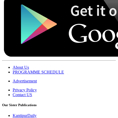
About Us
PROGRAMME SCHEDULE
Advertisement
Privacy Policy
Contact US
Our Sister Publications
KantipurDaily