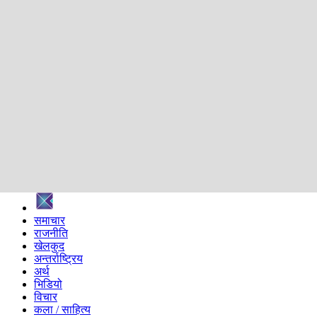
शिक्षा
स्वास्थ्य
अन्तर्वार्ता
मनोरञ्जन
प्रविधि
निर्वाचन विशेष
सम्पादकीय
समाज
ब्लग
अन्य
प्रदेश
समाचार
राजनीति
खेलकुद
अन्तर्राष्ट्रिय
अर्थ
भिडियो
विचार
कला / साहित्य