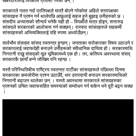
खबरदारीलाई विपक्षीले प्रशंसा गरेका छन् ।
सरकारले गलत गर्दा प्रतिपक्षले मात्रै बोल्ने गरेकोमा अहिले सत्तापक्षका
सांसदहरु नै प्रश्न गर्न थालेपछि आफूलाई सहज हुने बुझाइ उनीहरुको छ ।
संसदीय अभ्यासको सौन्दर्य भनेकै यही हो – विपक्षीले मात्र होइन, सत्तारुढ
सांसदले सरकारको आलोचना गर्न सक्छन्। रास्वपा सांसदहरुले सहकर्मी
सांसदहरुको अभिव्यक्तिलाई यहि रुपमा अर्थ्याउँछन्।
सार्वभौम संसद्‌मा सांसद स्वतन्त्र हुन्छन्। जनताका सरोकारका विषय उठाउने र
सरकारलाई जवाफदेही बनाउने उनीहरूको संवैधानिक दायित्व हो। सरकारमाथि
निगरानी राख्नु संसद्को मूल भूमिकामध्ये एक हो। तर, कतिपय अवस्थामा संसद्
सरकारकै छायाँ बन्ने जोखिम पनि रहन्छ ।
यस्तै परिस्थितिबीच राष्ट्रिय स्वतन्त्र पार्टीका सांसदहरूले पछिल्ला दिनमा
सरकारका कमजोरीमा प्रश्न उठाउँदै, थप उत्तरदायी बनाउन सरकारमाथिको
निगरानी बढाउन थालेका छन् । यस्तो अवस्थामा सरकारले सांसदहरुका
प्रश्नको उचित जवाफसहित समस्याको सम्वोधन गर्न सकेन भने दूरी बढ्न सक्छ
।