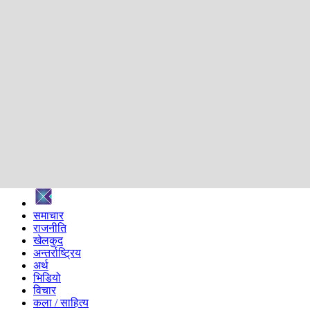
शिक्षा
स्वास्थ्य
अन्तर्वार्ता
मनोरञ्जन
प्रविधि
निर्वाचन विशेष
सम्पादकीय
समाज
ब्लग
अन्य
प्रदेश
समाचार
राजनीति
खेलकुद
अन्तर्राष्ट्रिय
अर्थ
भिडियो
विचार
कला / साहित्य