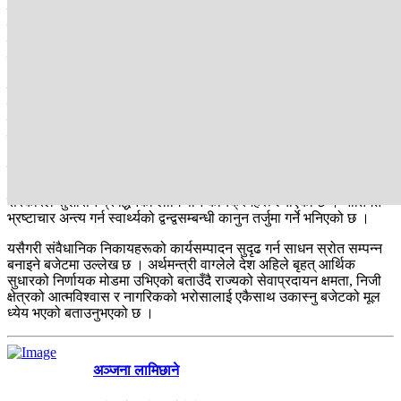
प्रावधानमा समसामयिक संशोधन गरी उनीहरूलाई सबै किसिमका आर्थिक,
सामाजिक तथा सांस्कृतिक अधिकार प्रदान गर्ने भनिएको छ । सरकारले
परराष्ट्र सम्बन्ध सुदृढ गर्दै आर्थिक समुन्नतिका लागि सौम्य शक्ति परिचालन र
विस्तार गर्ने पनि बताएको छ ।
विदेशस्थित नेपाली नियोगको सशक्तिकरण गरी निर्यात क्षमता, द्विपक्षीय व्यापार
तथा लगानी, पर्यटन प्रवर्द्धन गर्न आर्थिक कूटनीति सबल बनाउने सरकारको
घोषणा छ । यस्तै सरकारले संघीयता सुदृढीकरण र स्थानीय सेवा सुधारका
लागि शासकीय नवप्रवर्तन चुनौती फन्ड स्थापना गर्ने भनेको छ ।
वाचापत्र र सय बुँदे कार्यसूचीमा पनि संघीयता सुदृढीकरणका विषय उल्लेख थिए
। त्यसलाई बजेटमा थप व्यवस्थित कार्यक्रममार्फत सम्बोधन गर्ने भनिएको छ ।
सरकारले सुशासन प्रवर्द्धनका लागि पनि कार्यक्रमहरू ल्याएको छ । नीतिगत
भ्रष्टाचार अन्त्य गर्न स्वार्थ्यको द्वन्द्वसम्बन्धी कानुन तर्जुमा गर्ने भनिएको छ ।
यसैगरी संवैधानिक निकायहरूको कार्यसम्पादन सुदृढ गर्न साधन स्रोत सम्पन्न
बनाइने बजेटमा उल्लेख छ । अर्थमन्त्री वाग्लेले देश अहिले बृहत् आर्थिक
सुधारको निर्णायक मोडमा उभिएको बताउँदै राज्यको सेवाप्रदायन क्षमता, निजी
क्षेत्रको आत्मविश्‍वास र नागरिकको भरोसालाई एकैसाथ उकास्नु बजेटको मूल
ध्येय भएको बताउनुभएको छ ।
अञ्जना लामिछाने