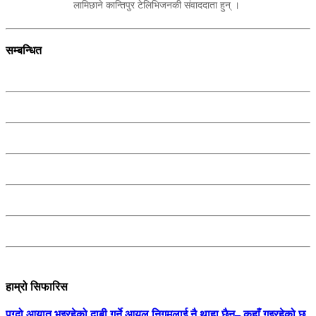
लामिछाने कान्तिपुर टेलिभिजनकी संवाददाता हुन् ।
सम्बन्धित
हाम्रो सिफारिस
पुग्दो आयात भइरहेको दाबी गर्ने आयल निगमलाई नै थाहा छैन– कहाँ गइरहेको छ