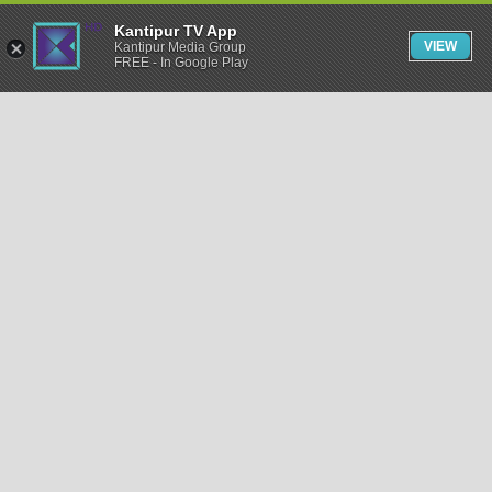
Kantipur TV App
VIEW
Kantipur Media Group
FREE - In Google Play
समाचार
राजनीति
खेलकुद
अन्तर्राष्ट्रिय
अर्थ
भिडियो
विचार
कला / साहित्य
अन्य