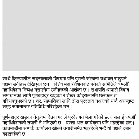
कार्यक्रममा खड्काले राखेको भनाइकै जवाफस्वरुप सभापति थापाको
आइतबारको अभिव्यक्ति आएको हो।
कांग्रेसभित्र १४औँ महाधिवेशनबाट बनेको केन्द्रीय समितिको ठूलो हिस्सा अझै
बाहिरै छ। विशेष महाधिवेशनलाई अस्वीकार गर्ने देउवा र शेखर कोइराला समूहले
पनि अलगअलग गतिविधि गर्दै आएका छन्। यसैले देखाउँछ, अहिले कांग्रेस
औपचारिक रूपमा एकीकृत पनि छैन, पूर्ण रूपमा विभाजित पनि होइन।
एकातिर समानान्तर गतिविधि चलिरहँदा अर्कोतर्फ सहमतिको प्रयास पनि जारी
छ, तर त्यस्तो प्रयासमा ठोस प्रगति छैन। देउवा पक्षले सभापति थापाले
एकताको स्पष्ट प्रस्ताव नल्याएको आरोप लगाइरहेको छ। संस्थापन पक्षले
१४औँ र विशेष महाधिवेशनबाट बनेका केन्द्रीय समितिहरूलाई मर्ज गरेर साझा
संयन्त्र बनाउने विकल्प अघि सारेको छ।
साथै क्रियाशील सदस्यताको विषयमा पनि पुरानो संरचना यथावत् राख्नुपर्ने
पक्षमा उनीहरू देखिएका छन्। विशेष महाधिवेशनबाट बनेको समितिले १५औँ
महाधिवेशन निष्पक्ष गराउनेमा उनीहरुको आशंका छ। सभापति थापाले विवाद
समाधानका लागि पूर्णबहादुर खड्का र शेखर कोइरालासँग छलफल त
गरिसक्नुभएको छ। तर, सहमतिका लागि ठोस प्रस्ताव नआएको भन्दै असन्तुष्ट
समूह समानान्तर गतिविधि गरिरहेका छन्।
पूर्णबहादुर खड्का नेतृत्वमा देउवा पक्षले प्रदेशगत भेला गरेको छ, जसलाई १५औँ
महाधिवेशनको तयारी नै भनिएको छ। यस्ता अरू कार्यक्रम पनि भइरहेका छन्।
काठमाडौंमा सम्पर्क कार्यालय खोल्ने तयारीसमेत भइरहेको भन्दै यो पक्षले दबाब
बढाइरहेको छ।