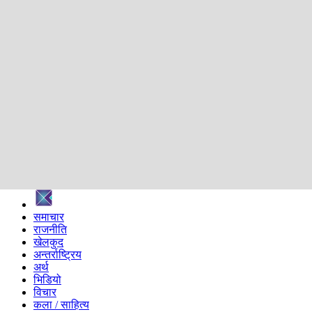
शिक्षा
स्वास्थ्य
अन्तर्वार्ता
मनोरञ्जन
प्रविधि
निर्वाचन विशेष
सम्पादकीय
समाज
ब्लग
अन्य
प्रदेश
समाचार
राजनीति
खेलकुद
अन्तर्राष्ट्रिय
अर्थ
भिडियो
विचार
कला / साहित्य