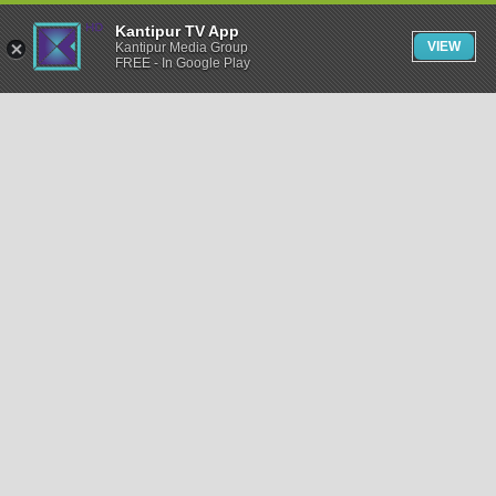
Kantipur TV App
VIEW
Kantipur Media Group
FREE - In Google Play
समाचार
राजनीति
खेलकुद
अन्तर्राष्ट्रिय
अर्थ
भिडियो
विचार
कला / साहित्य
अन्य