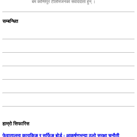
बम कान्तिपुर टेलिभिजनका संवाददाता हुन् ।
सम्बन्धित
हाम्रो सिफारिस
फेवातालमा कायकिङ र सर्फिङ बोर्ड : आकर्षणभन्दा ठूलो सुरक्षा चुनौती