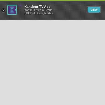
Kantipur TV App
VIEW
Kantipur Media Group
FREE - In Google Play
समाचार
राजनीति
खेलकुद
अन्तर्राष्ट्रिय
अर्थ
भिडियो
विचार
कला / साहित्य
अन्य