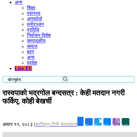
अन्य
शिक्षा
स्वास्थ्य
अन्तर्वार्ता
मनोरञ्जन
प्रविधि
निर्वाचन विशेष
सम्पादकीय
समाज
ब्लग
अन्य
प्रदेश
Live TV
रास्वपाको भद्रगोल बन्दसत्र : केही मतदान नगरी
फर्किए, कोही बेखर्ची
असार ११, २०८३
|
कान्तिपुर टीभी संवाददाता
Facebook
Twitter
Messenger
Viber
Whatsa