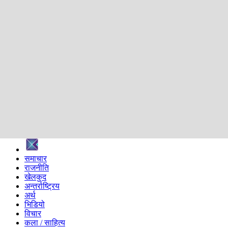
शिक्षा
स्वास्थ्य
अन्तर्वार्ता
मनोरञ्जन
प्रविधि
निर्वाचन विशेष
सम्पादकीय
समाज
ब्लग
अन्य
प्रदेश
समाचार
राजनीति
खेलकुद
अन्तर्राष्ट्रिय
अर्थ
भिडियो
विचार
कला / साहित्य