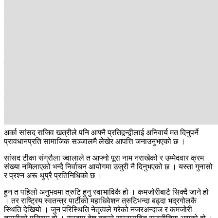
सुरु हुन्थ्यो । तर बल्ल बल्ल बुधबार मध्यरातिदेखि मतदान भयो । तर
आयोजकको कमजोरीका कारण एकातिर देशका विभिन्न भागबाट आएका
प्रतिनिधिहरू क्रुद्ध त भए नै अर्कोतिर यसले आर्थिक भार पनि दुई करोड रुपैयाँ
थप गर्‍यो ।
हुन त महामन्त्री कविन्द्र बुर्लाकोटीले पनि नयाँ पार्टी भएकाले अनुभवको कमीका
कारण कमजोरी भएको स्विकार्नुभएको छ । तर अनुभवको कमी एक वा दुई वटा
मात्र सीमित छैन । महाधिवेशन प्रतिनिधि छनोट, परिचयपत्र वितरण, नामावली
अध्यावधिक, उम्मेदवारी दर्तालगायत विषयमा प्रतिनिधिहरूको प्रश्नै प्रश्न छ ।
सांसदसमेत रहनुभएका गणेश कार्कीले त आफ्नो प्रश्न सामाजिक सञ्जालमै
राख्नुभएको छ । प्रारम्भिक सूचीमा मभन्दा तल दर्ता भएकाहरूको नाम मेरोभन्दा
माथि कसरी भयो ?
के आधारमा भोटिङ मेसिनमा नाम स्थान तोकियो ? कार्कीको प्रश्न छ ।
अर्का सांसद राजिव खत्रीले पनि आफ्नै प्रतिद्वन्द्वीलाई अनिवार्य मत दिनुपर्ने
प्रावधानप्रति सामाजिक सञ्जालमै लेखेर आपत्ति जनाउनुभएको छ ।
सांसद टीका संग्रौला ज्वालाले त आफ्नो पूरा नाम नराखेको र उम्मेदवार क्रम
संख्या नमिलाएको भन्दै निर्वाचन आयोगमा उजुरी नै दिनुभएको छ । यस्ता गुनासो
र प्रश्न अरू थुप्रै प्रतिनिधिको छ ।
हुन त पहिलो अनुभवमा त्रुटि हुनु स्वाभाविकै हो । कमजोरीबाटै सिक्दै जाने हो
। तर राष्ट्रिय स्वतन्त्र पार्टीको महाधिवेशन त्रुटिभन्दा बढ्दा भद्रगोलकै
स्थिति देखियो । जुन परिस्थिति नेतृत्वले गरेको नजरअन्दाज र कमजोरी