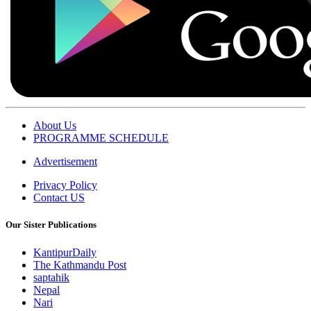
About Us
PROGRAMME SCHEDULE
Advertisement
Privacy Policy
Contact US
Our Sister Publications
KantipurDaily
The Kathmandu Post
saptahik
Nepal
Nari