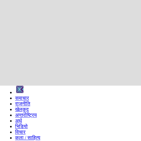
शिक्षा
स्वास्थ्य
अन्तर्वार्ता
मनोरञ्जन
प्रविधि
निर्वाचन विशेष
सम्पादकीय
समाज
ब्लग
अन्य
प्रदेश
समाचार
राजनीति
खेलकुद
अन्तर्राष्ट्रिय
अर्थ
भिडियो
विचार
कला / साहित्य