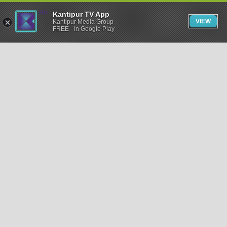
Kantipur TV App
VIEW
Kantipur Media Group
FREE - In Google Play
समाचार
राजनीति
खेलकुद
अन्तर्राष्ट्रिय
अर्थ
भिडियो
विचार
कला / साहित्य
अन्य