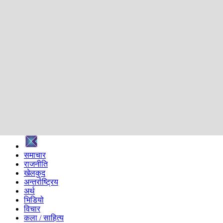
शिक्षा
स्वास्थ्य
अन्तर्वार्ता
मनोरञ्जन
प्रविधि
निर्वाचन विशेष
सम्पादकीय
समाज
ब्लग
अन्य
प्रदेश
समाचार
राजनीति
खेलकुद
अन्तर्राष्ट्रिय
अर्थ
भिडियो
विचार
कला / साहित्य