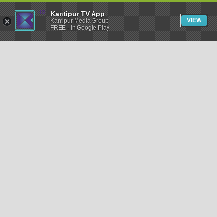
Kantipur TV App
VIEW
Kantipur Media Group
FREE - In Google Play
समाचार
राजनीति
खेलकुद
अन्तर्राष्ट्रिय
अर्थ
भिडियो
विचार
कला / साहित्य
अन्य