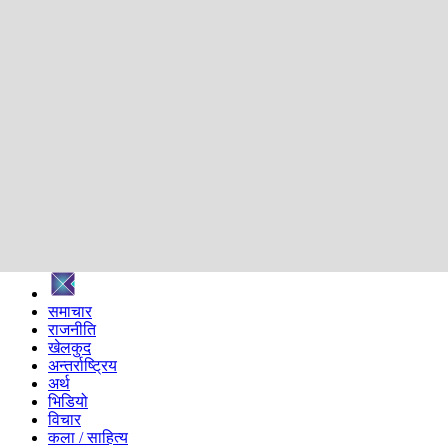
शिक्षा
स्वास्थ्य
अन्तर्वार्ता
मनोरञ्जन
प्रविधि
निर्वाचन विशेष
सम्पादकीय
समाज
ब्लग
अन्य
प्रदेश
समाचार
राजनीति
खेलकुद
अन्तर्राष्ट्रिय
अर्थ
भिडियो
विचार
कला / साहित्य