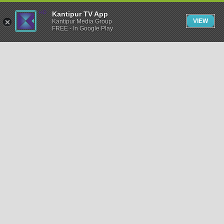
Kantipur TV App
VIEW
Kantipur Media Group
FREE - In Google Play
समाचार
राजनीति
खेलकुद
अन्तर्राष्ट्रिय
अर्थ
भिडियो
विचार
कला / साहित्य
अन्य