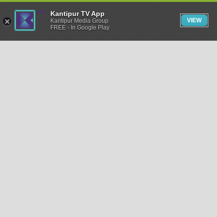
Kantipur TV App
VIEW
Kantipur Media Group
FREE - In Google Play
समाचार
राजनीति
खेलकुद
अन्तर्राष्ट्रिय
अर्थ
भिडियो
विचार
कला / साहित्य
अन्य