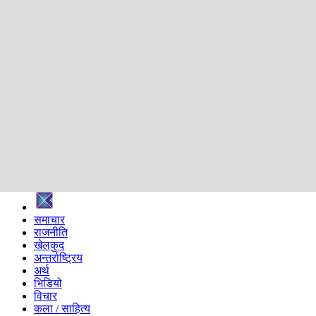
शिक्षा
स्वास्थ्य
अन्तर्वार्ता
मनोरञ्जन
प्रविधि
निर्वाचन विशेष
सम्पादकीय
समाज
ब्लग
अन्य
प्रदेश
समाचार
राजनीति
खेलकुद
अन्तर्राष्ट्रिय
अर्थ
भिडियो
विचार
कला / साहित्य