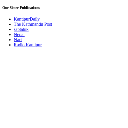
Our Sister Publications
KantipurDaily
The Kathmandu Post
saptahik
Nepal
Nari
Radio Kantipur