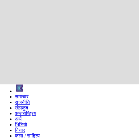
शिक्षा
स्वास्थ्य
अन्तर्वार्ता
मनोरञ्जन
प्रविधि
निर्वाचन विशेष
सम्पादकीय
समाज
ब्लग
अन्य
प्रदेश
समाचार
राजनीति
खेलकुद
अन्तर्राष्ट्रिय
अर्थ
भिडियो
विचार
कला / साहित्य