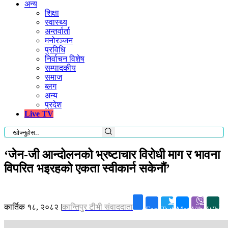
अन्य
शिक्षा
स्वास्थ्य
अन्तर्वार्ता
मनोरञ्जन
प्रविधि
निर्वाचन विशेष
सम्पादकीय
समाज
ब्लग
अन्य
प्रदेश
Live TV
‘जेन-जी आन्दोलनको भ्रष्टाचार विरोधी माग र भावना
विपरित भइरहको एकता स्वीकार्न सकेनौं’
कार्तिक १८, २०८२
|
कान्तिपुर टीभी संवाददाता
Facebook
Twitter
Messenger
Viber
Whats