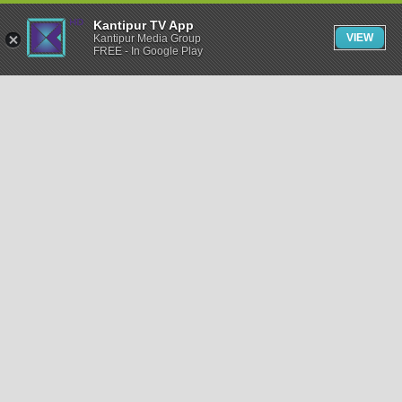
Kantipur TV App
VIEW
Kantipur Media Group
FREE - In Google Play
समाचार
राजनीति
खेलकुद
अन्तर्राष्ट्रिय
अर्थ
भिडियो
विचार
कला / साहित्य
अन्य