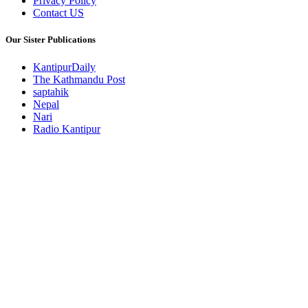
Privacy Policy
Contact US
Our Sister Publications
KantipurDaily
The Kathmandu Post
saptahik
Nepal
Nari
Radio Kantipur