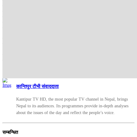
एकताप्रति सहमत नभएर आफूहरूले नयाँ अभियान सञ्चालनको थालनी गरेको
उहाँले बताउनु भयो । उहाँले प्रगतिशील अभियान नेपाल सञ्चालन गर्ने
जानकारी दिनुभयो । राष्ट्रलाई माया गर्ने, देशलाई समृद्धि गर्न चाहने, सुशासन
कायम गर्न चाहने, पारदर्शीलाई आत्मसात् गर्ने, उत्पिडित वर्गा, जाती, क्षेत्र,
लिङ्ग, समुदायका समस्याप्रति प्रतिबद्ध भएको अभियान सञ्चालन गर्न
लागिएको उहाँको भनाइ छ ।
उहाँले अभियानले विखण्डित वाम र प्रगतिशील शक्तिहरूलाई एकीकृत
समाजवादी आन्दोलनको दिशामा अघि बढाउने बताउनु भयो । उहाँले भन्नुभयो,
‘राष्ट्रलाई माया गर्ने, देशलाई समृद्धि गर्न चाहने, सुशासन कायम गर्न चाहने,
पारदर्शीलाई आत्मसात् गर्ने, उत्पिडित वर्गा, जाती, क्षेत्र, लिङ्ग, समुदायका
समस्याप्रति प्रतिबद्ध भएको त्यस्तो अभियान हामी सञ्चालन गर्न गइरहेका छौँ
।’
कान्तिपुर टीभी संवाददाता
Kantipur TV HD, the most popular TV channel in Nepal, brings
Nepal to its audiences. Its programmes provide in-depth analyses
about the issues of the day and reflect the people’s voice.
सम्बन्धित