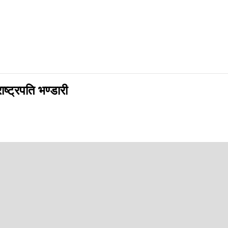
ष्ट्रपति भण्डारी
app
 अघि बढ्नुपर्ने बताउनुभएको छ ।
 उहाँले सञ्चारकर्मीहरूसँग कुरा गर्दै यस्तो बताउनुभएको हो । उहाँले राजनीतिक 
का लागि पनि राजनीतिक दलहरू एक हुनुपर्ने उहाँले बताउनु भयो ।
एर पार्टीभित्र केही मतभेद छ भने अन्तरसंघर्ष गरेर अघि बढ्नुपर्छ । राष्ट्रको शान्तिक