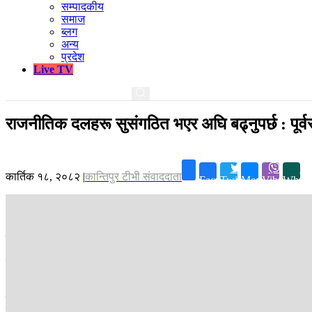
सम्पादकीय
समाज
ब्लग
अन्य
प्रदेश
Live TV
राजनीतिक दलहरू सुसंगठित भएर अघि बढ्नुपर्छ : पूर्वरा
कार्तिक १८, २०८२
|
कान्तिपुर टीभी संवाददाता
Facebook
Twitter
Messenger
Viber
Whats
काठमाडौं ।
पूर्वराष्ट्रपति विद्यादेवी भण्डारीले राजनीतिक दलहरू सुसंगठित भएर
प्रतिलिपि नागरिकता लिन मंगलबार जिल्ला प्रशासन कार्यालय काठमाडौं पुग्नुभएकी
अन्तरसंघर्षबाटै समाधान गरेर अघि बढ्नुपर्ने उहाँकाे भनाइ छ । राष्ट्रको शान्ति
उहाँले भन्नुभयो, ‘पार्टीहरू टुट्नु-फुट्नु राम्रो कुरा होइन, पार्टीहरू सुसंगठित भ
पार्टीभित्रै समाधान गरेर अघि बढ्नु राम्रो हो ।’