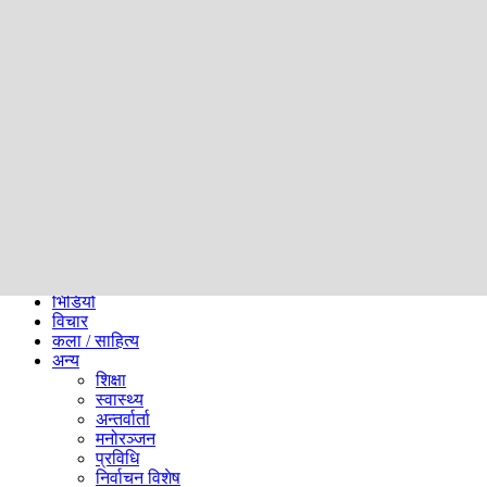
समाज
ब्लग
अन्य
प्रदेश
समाचार
राजनीति
खेलकुद
अन्तर्राष्ट्रिय
अर्थ
भिडियो
विचार
कला / साहित्य
अन्य
शिक्षा
स्वास्थ्य
अन्तर्वार्ता
मनोरञ्जन
प्रविधि
निर्वाचन विशेष