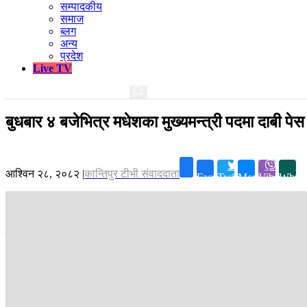
सम्पादकीय
समाज
ब्लग
अन्य
प्रदेश
Live TV
बुधबार ४ बजेभित्र मधेशका मुख्यमन्त्री पदमा दाबी पेस ग
आश्विन २८, २०८२
|
कान्तिपुर टीभी संवाददाता
Facebook
Twitter
Messenger
Viber
Whats
जनकपुर ।
मधेस प्रदेश प्रमुख सुमित्रा सुवेदी भण्डारी प्रदेशको मुख्यमन्त्री पदम
प्रदेश प्रमुखको कार्यालयले मंगलबार विज्ञप्ति जारी गरी बुधबार ४ः०० बजेभित्र द
दुईभन्दा बढी दलको समर्थनमा बहुमत प्राप्त गर्नसक्ने प्रदेशसभा सदस्यलाई दाबी 
विज्ञप्तिमा भनिएको छ,“नेपालको संविधानको धारा १६९ उपधारा (१) को खण्ड (क) 
बमोजिम प्रदेशसभामा प्रतिनिधित्व गर्ने दुई वा दुईभन्दा बढी दलको समर्थनमा बह