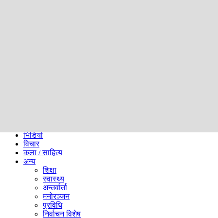
समाज
ब्लग
अन्य
प्रदेश
समाचार
राजनीति
खेलकुद
अन्तर्राष्ट्रिय
अर्थ
भिडियो
विचार
कला / साहित्य
अन्य
शिक्षा
स्वास्थ्य
अन्तर्वार्ता
मनोरञ्जन
प्रविधि
निर्वाचन विशेष