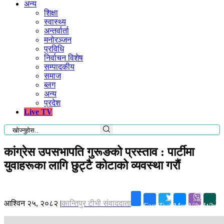
अन्य
शिक्षा
स्वास्थ्य
अन्तर्वार्ता
मनोरञ्जन
प्रविधि
निर्वाचन विशेष
सम्पादकीय
समाज
ब्लग
अन्य
प्रदेश
Live TV
कांग्रेस उपसभापति गुरूङको प्रस्ताव : पार्टीमा
युवाहरूका लागि छुट्टै कोटाको व्यवस्था गरौं
आश्विन २५, २०८२
|
कान्तिपुर टीभी संवाददाता
Facebook
Twitter
Messenger
Viber
Whats