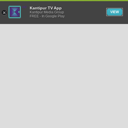
Kantipur TV App
VIEW
Kantipur Media Group
FREE - In Google Play
समाचार
राजनीति
खेलकुद
अन्तर्राष्ट्रिय
अर्थ
भिडियो
विचार
कला / साहित्य
अन्य