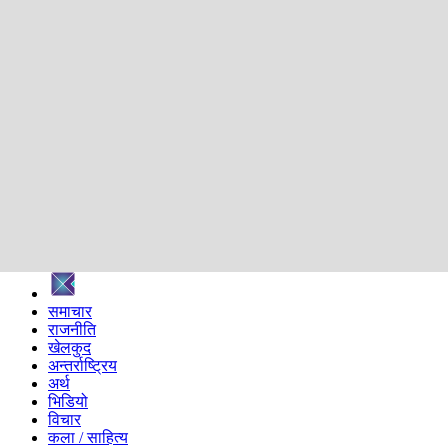
शिक्षा
स्वास्थ्य
अन्तर्वार्ता
मनोरञ्जन
प्रविधि
निर्वाचन विशेष
सम्पादकीय
समाज
ब्लग
अन्य
प्रदेश
समाचार
राजनीति
खेलकुद
अन्तर्राष्ट्रिय
अर्थ
भिडियो
विचार
कला / साहित्य