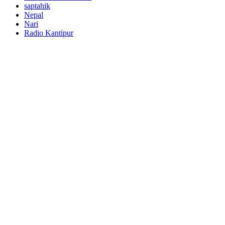
saptahik
Nepal
Nari
Radio Kantipur