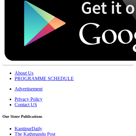
About Us
PROGRAMME SCHEDULE
Advertisement
Privacy Policy
Contact US
Our Sister Publications
KantipurDaily
The Kathmandu Post