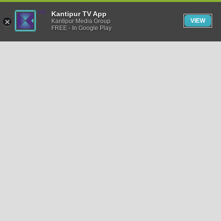
Kantipur TV App
VIEW
Kantipur Media Group
FREE - In Google Play
समाचार
राजनीति
खेलकुद
अन्तर्राष्ट्रिय
अर्थ
भिडियो
विचार
कला / साहित्य
अन्य