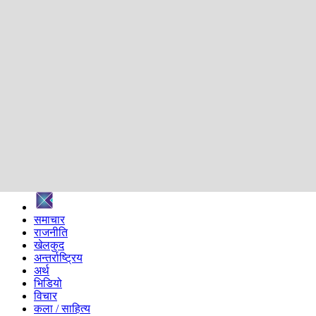
शिक्षा
स्वास्थ्य
अन्तर्वार्ता
मनोरञ्जन
प्रविधि
निर्वाचन विशेष
सम्पादकीय
समाज
ब्लग
अन्य
प्रदेश
समाचार
राजनीति
खेलकुद
अन्तर्राष्ट्रिय
अर्थ
भिडियो
विचार
कला / साहित्य