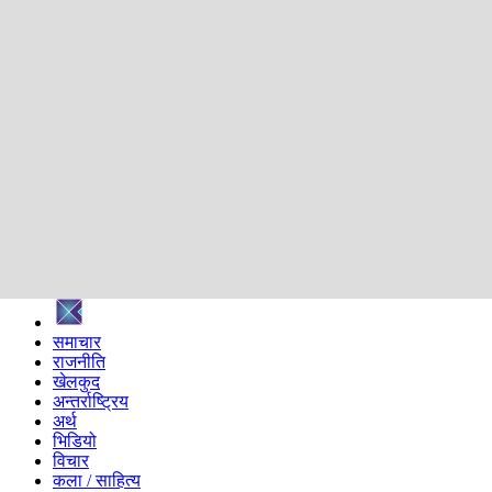
शिक्षा
स्वास्थ्य
अन्तर्वार्ता
मनोरञ्जन
प्रविधि
निर्वाचन विशेष
सम्पादकीय
समाज
ब्लग
अन्य
प्रदेश
समाचार
राजनीति
खेलकुद
अन्तर्राष्ट्रिय
अर्थ
भिडियो
विचार
कला / साहित्य