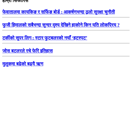
हाम्रो सिफारिस
फेवातालमा कायकिङ र सर्फिङ बोर्ड : आकर्षणभन्दा ठूलो सुरक्षा चुनौती
फुजी हिमालको सबैभन्दा सुन्दर दृश्य देखिने हाकोने किन यति लोकप्रिय ?
टर्कीको सुपर लिग : स्टार फुटबलरको नयाँ ‘हटस्पट’
जोस बटलरले रचे फेरि इतिहास
मुलुकमा बढेको बढ्यै ऋण