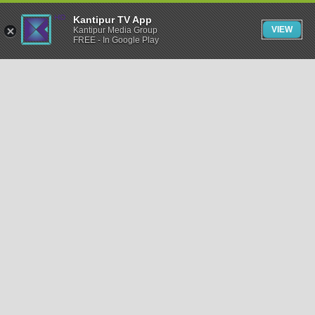
Kantipur TV App
VIEW
Kantipur Media Group
FREE - In Google Play
समाचार
राजनीति
खेलकुद
अन्तर्राष्ट्रिय
अर्थ
भिडियो
विचार
कला / साहित्य
अन्य