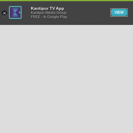
Kantipur TV App
VIEW
Kantipur Media Group
FREE - In Google Play
समाचार
राजनीति
खेलकुद
अन्तर्राष्ट्रिय
अर्थ
भिडियो
विचार
कला / साहित्य
अन्य