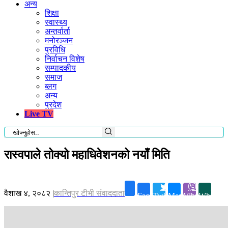
अन्य
शिक्षा
स्वास्थ्य
अन्तर्वार्ता
मनोरञ्जन
प्रविधि
निर्वाचन विशेष
सम्पादकीय
समाज
ब्लग
अन्य
प्रदेश
Live TV
रास्वपाले तोक्यो महाधिवेशनको नयाँ मिति
वैशाख ४, २०८२
|
कान्तिपुर टीभी संवाददाता
Facebook
Twitter
Messenger
Viber
Whatsap