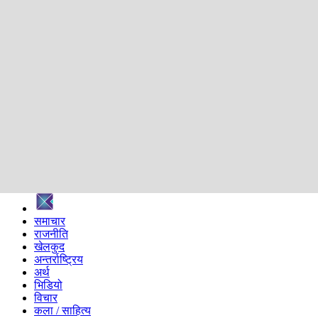
शिक्षा
स्वास्थ्य
अन्तर्वार्ता
मनोरञ्जन
प्रविधि
निर्वाचन विशेष
सम्पादकीय
समाज
ब्लग
अन्य
प्रदेश
समाचार
राजनीति
खेलकुद
अन्तर्राष्ट्रिय
अर्थ
भिडियो
विचार
कला / साहित्य