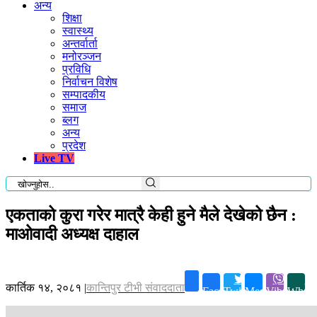
अन्य
शिक्षा
स्वास्थ्य
अन्तर्वार्ता
मनोरञ्जन
प्रविधि
निर्वाचन विशेष
सम्पादकीय
समाज
ब्लग
अन्य
प्रदेश
Live TV
एकताको कुरा गरेर मात्रै केही हुने मैले देखेको छैन :
माओवादी अध्यक्ष दाहाल
कार्तिक १४, २०८१
|
कान्तिपुर टीभी संवाददाता
Facebook
Twitter
Messenger
Viber
Whats