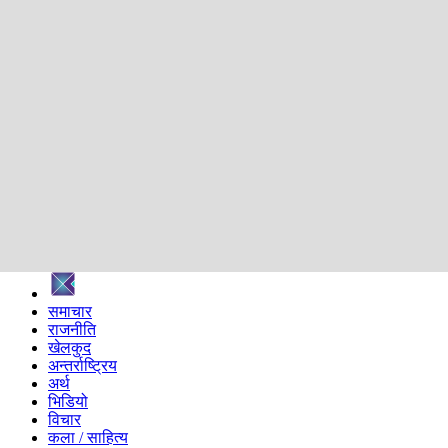
शिक्षा
स्वास्थ्य
अन्तर्वार्ता
मनोरञ्जन
प्रविधि
निर्वाचन विशेष
सम्पादकीय
समाज
ब्लग
अन्य
प्रदेश
समाचार
राजनीति
खेलकुद
अन्तर्राष्ट्रिय
अर्थ
भिडियो
विचार
कला / साहित्य