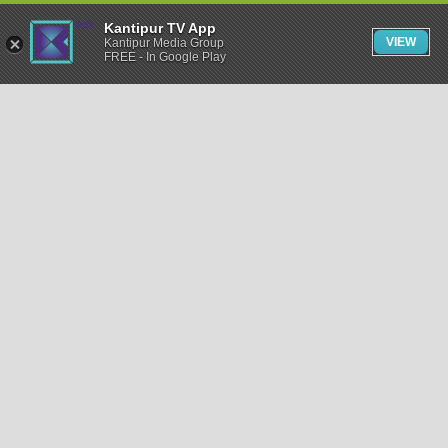
Kantipur TV App
VIEW
Kantipur Media Group
FREE - In Google Play
समाचार
राजनीति
खेलकुद
अन्तर्राष्ट्रिय
अर्थ
भिडियो
विचार
कला / साहित्य
अन्य