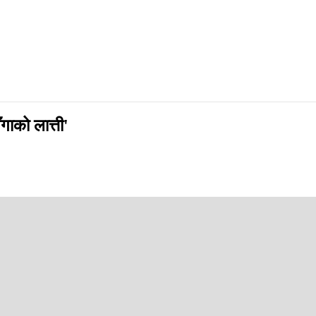
ाको लात्ती'
p
ो विषयमा सामाजिक सञ्जालमार्फत नेकपा एमाले अध्यक्ष एवं पूर्व प्रधानमन्त्री केप
जवाफ दिँदै ओलीले भन्नु भयो, 'भैंसीको ढाडमा झिँगा बस्यो कि के बस्यो त्यसले था
प्नु भयो, 'के भन्न चाहन्छु भने, राष्ट्रिय राजनीतिलाई एउटा परिपक्व, जिम्मेवार