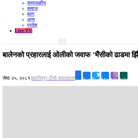
सम्पादकीय
समाज
ब्लग
अन्य
प्रदेश
Live TV
बालेनको प्रहारलाई ओलीको जवाफ 'भैंसीको ढाडमा झिँग
जेष्ठ २५, २०८१
|
कान्तिपुर टीभी संवाददाता
Facebook
Twitter
Messenger
Viber
Whatsap
चितवन ।
काठमाडौं महानगरका मेयर बालेन्द्र साह 'बालेन'ले गिरिबन्धु टी-स्टेटक
लात्ती' को संज्ञा दिनु भएको छ ।
चितवनको भरतपुरमा शुक्रबार पत्रकारहरुले बालेनको धारणाप्रति सोधेको प्रश्नमा 
उहाँले आफू कसैसँग अनावश्यक ढंगको विवादमा पर्न नचाहने जनाउनु भयो । ओलीले थ