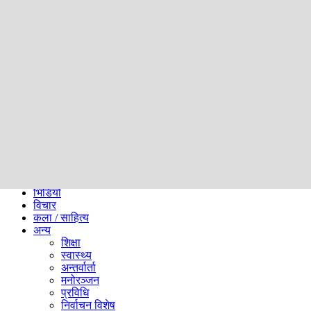
समाज
ब्लग
अन्य
प्रदेश
समाचार
राजनीति
खेलकुद
अन्तर्राष्ट्रिय
अर्थ
भिडियो
विचार
कला / साहित्य
अन्य
शिक्षा
स्वास्थ्य
अन्तर्वार्ता
मनोरञ्जन
प्रविधि
निर्वाचन विशेष