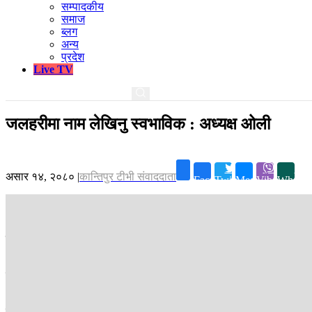
सम्पादकीय
समाज
ब्लग
अन्य
प्रदेश
Live TV
जलहरीमा नाम लेखिनु स्वभाविक : अध्यक्ष ओली
असार १४, २०८०
|
कान्तिपुर टीभी संवाददाता
Facebook
Twitter
Messenger
Viber
Whatsa
काठमाडौं ।
एमाले अध्यक्ष केपी शर्मा ओलीले पशुपतिनाथ मन्दिरको जलहरीमा कसै
आज दिउँसो भरतपुर विमानस्थलमा पत्रकारसँग कुरा गर्दै अध्यक्ष ओलीले आफूसँग अ
कसरी काम भयो भन्ने विषय आफूसँग सम्बन्धित नभएको बताए ।
अध्यक्ष ओलीले शिलान्यास वा कुनै सरकारी भवनको उद्घाटन गर्दा प्रमुख व्यक्ति
सरकार परिवर्तनको खेलमा एमाले नलागेको दाबी गरे ।