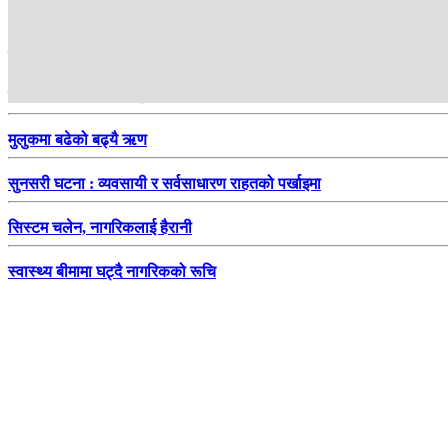
हाम्रो सिफारिस
जोस बटलरले रचे फेरि इतिहास
मुलुकमा बढेको बढ्यै ऋण
सुनसरी घटना : व्यवसायी र सर्वसाधारण राहतको पर्खाइमा
सिस्टम चलेन, नागरिकलाई हैरानी
स्वास्थ्य बीमामा घट्दै नागरिकको रूचि