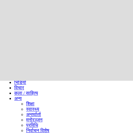
समाज
ब्लग
अन्य
प्रदेश
समाचार
राजनीति
खेलकुद
अन्तर्राष्ट्रिय
अर्थ
भिडियो
विचार
कला / साहित्य
अन्य
शिक्षा
स्वास्थ्य
अन्तर्वार्ता
मनोरञ्जन
प्रविधि
निर्वाचन विशेष