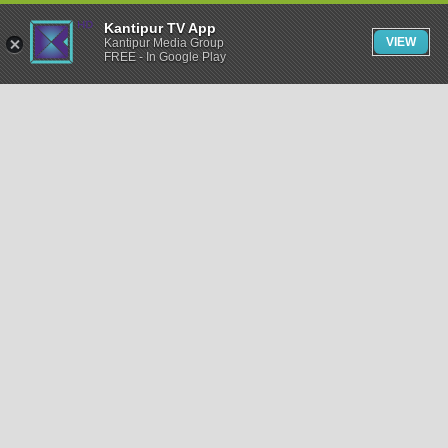
Kantipur TV App
VIEW
Kantipur Media Group
FREE - In Google Play
समाचार
राजनीति
खेलकुद
अन्तर्राष्ट्रिय
अर्थ
भिडियो
विचार
कला / साहित्य
अन्य