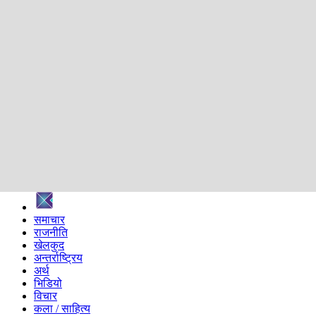
शिक्षा
स्वास्थ्य
अन्तर्वार्ता
मनोरञ्जन
प्रविधि
निर्वाचन विशेष
सम्पादकीय
समाज
ब्लग
अन्य
प्रदेश
समाचार
राजनीति
खेलकुद
अन्तर्राष्ट्रिय
अर्थ
भिडियो
विचार
कला / साहित्य