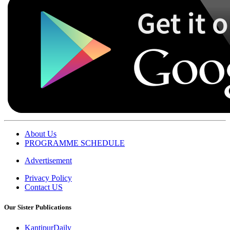
About Us
PROGRAMME SCHEDULE
Advertisement
Privacy Policy
Contact US
Our Sister Publications
KantipurDaily