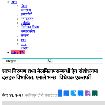
अन्य
शिक्षा
स्वास्थ्य
अन्तर्वार्ता
मनोरञ्जन
प्रविधि
निर्वाचन विशेष
सम्पादकीय
समाज
ब्लग
अन्य
प्रदेश
Live TV
सत्य निरुपण तथा मेलमिलापसम्बन्धी ऐन संशोधनमा
दलहरु विभाजित, एमाले भन्छ- विधेयक एकतर्फी
चैत्र १२, २०७९
|
कान्तिपुर टीभी संवाददाता
Facebook
Twitter
Messenger
Viber
Whatsap