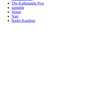
The Kathmandu Post
saptahik
Nepal
Nari
Radio Kantipur