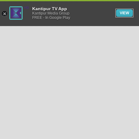
Kantipur TV App
VIEW
Kantipur Media Group
FREE - In Google Play
समाचार
राजनीति
खेलकुद
अन्तर्राष्ट्रिय
अर्थ
भिडियो
विचार
कला / साहित्य
अन्य