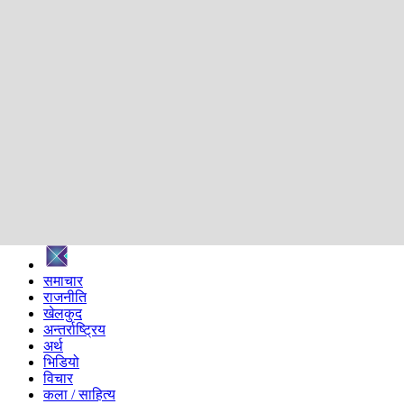
शिक्षा
स्वास्थ्य
अन्तर्वार्ता
मनोरञ्जन
प्रविधि
निर्वाचन विशेष
सम्पादकीय
समाज
ब्लग
अन्य
प्रदेश
समाचार
राजनीति
खेलकुद
अन्तर्राष्ट्रिय
अर्थ
भिडियो
विचार
कला / साहित्य