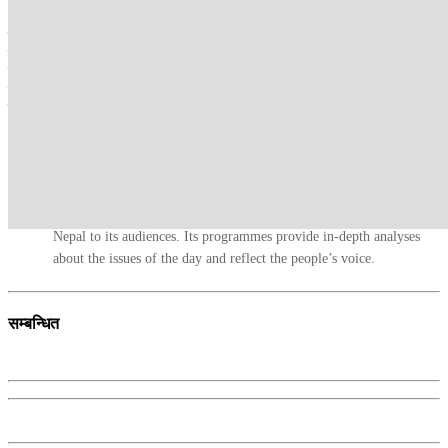
सिन्धुली र रामेछाप पर्दछन् ।
मधेसका रौतहट, बारा र पर्सा आयोगको कार्यालय हेटौँडामा तथा सप्तरी
इटहरीको कार्यालयको क्षेत्राधिकारमा पर्ने गरेको छ । आयोगको बर्दिवास
कार्यालय प्रमुख रामबहादुर कुरुम्वाङले भ्रष्टाचार नियन्त्रण गर्न आयोग
सदाचार, निष्पक्षता र निर्भिकताका साथ काम गर्न प्रतिबद्ध रहेको बताउनुभएको
छ ।
कान्तिपुर टीभी संवाददाता
Kantipur TV HD, the most popular TV channel in Nepal, brings
Nepal to its audiences. Its programmes provide in-depth analyses
about the issues of the day and reflect the people’s voice.
सम्बन्धित