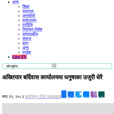
अन्य
शिक्षा
स्वास्थ्य
अन्तर्वार्ता
मनोरञ्जन
प्रविधि
निर्वाचन विशेष
सम्पादकीय
समाज
ब्लग
अन्य
प्रदेश
Live TV
अख्तियार बर्दिवास कार्यालयमा धनुषाका उजुरी धेरै
माघ २९, २०८२
|
कान्तिपुर टीभी संवाददाता
Facebook
Twitter
Messenger
Viber
Whatsap