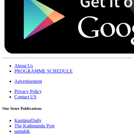
About Us
PROGRAMME SCHEDULE
Advertisement
Privacy Policy
Contact US
Our Sister Publications
KantipurDaily
The Kathmandu Post
saptahik