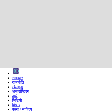
शिक्षा
स्वास्थ्य
अन्तर्वार्ता
मनोरञ्जन
प्रविधि
निर्वाचन विशेष
सम्पादकीय
समाज
ब्लग
अन्य
प्रदेश
समाचार
राजनीति
खेलकुद
अन्तर्राष्ट्रिय
अर्थ
भिडियो
विचार
कला / साहित्य