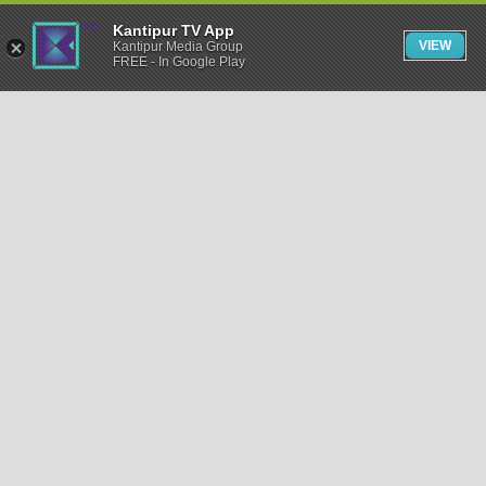
Kantipur TV App
VIEW
Kantipur Media Group
FREE - In Google Play
समाचार
राजनीति
खेलकुद
अन्तर्राष्ट्रिय
अर्थ
भिडियो
विचार
कला / साहित्य
अन्य