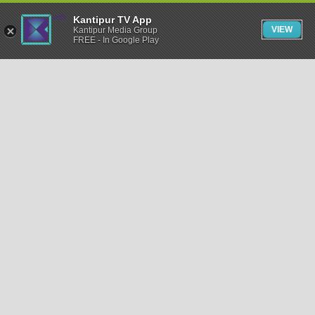
Kantipur TV App
VIEW
Kantipur Media Group
FREE - In Google Play
समाचार
राजनीति
खेलकुद
अन्तर्राष्ट्रिय
अर्थ
भिडियो
विचार
कला / साहित्य
अन्य