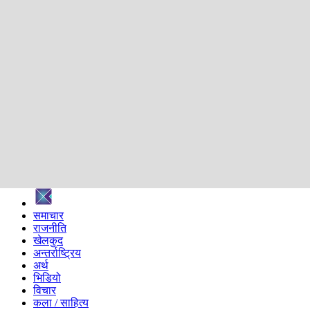
शिक्षा
स्वास्थ्य
अन्तर्वार्ता
मनोरञ्जन
प्रविधि
निर्वाचन विशेष
सम्पादकीय
समाज
ब्लग
अन्य
प्रदेश
समाचार
राजनीति
खेलकुद
अन्तर्राष्ट्रिय
अर्थ
भिडियो
विचार
कला / साहित्य