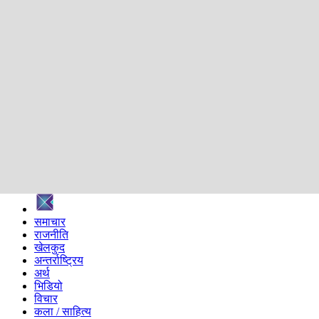
शिक्षा
स्वास्थ्य
अन्तर्वार्ता
मनोरञ्जन
प्रविधि
निर्वाचन विशेष
सम्पादकीय
समाज
ब्लग
अन्य
प्रदेश
समाचार
राजनीति
खेलकुद
अन्तर्राष्ट्रिय
अर्थ
भिडियो
विचार
कला / साहित्य