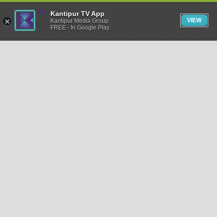
Kantipur TV App
VIEW
Kantipur Media Group
FREE - In Google Play
समाचार
राजनीति
खेलकुद
अन्तर्राष्ट्रिय
अर्थ
भिडियो
विचार
कला / साहित्य
अन्य