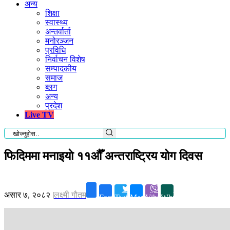
अन्य
शिक्षा
स्वास्थ्य
अन्तर्वार्ता
मनोरञ्जन
प्रविधि
निर्वाचन विशेष
सम्पादकीय
समाज
ब्लग
अन्य
प्रदेश
Live TV
फिदिममा मनाइयाे ११औँ अन्तराष्ट्रिय योग दिवस
असार ७, २०८२
|
लक्ष्मी गौतम
Facebook
Twitter
Messenger
Viber
Whatsapp