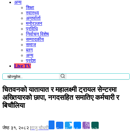
अन्य
शिक्षा
स्वास्थ्य
अन्तर्वार्ता
मनोरञ्जन
प्रविधि
निर्वाचन विशेष
सम्पादकीय
समाज
ब्लग
अन्य
प्रदेश
Live TV
चितवनको यातायात र महालक्ष्मी ट्रायल सेन्टरमा
अख्तियारको छापा, नगदसहित समातिए कर्मचारी र
बिचौलिया
जेष्ठ ३१, २०८२
|
राजु चौधरी
Facebook
Twitter
Messenger
Viber
Whatsapp