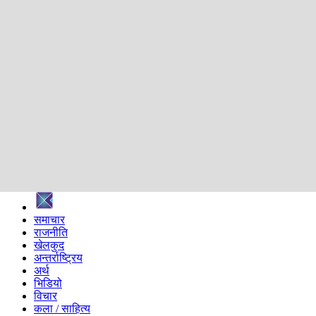
शिक्षा
स्वास्थ्य
अन्तर्वार्ता
मनोरञ्जन
प्रविधि
निर्वाचन विशेष
सम्पादकीय
समाज
ब्लग
अन्य
प्रदेश
समाचार
राजनीति
खेलकुद
अन्तर्राष्ट्रिय
अर्थ
भिडियो
विचार
कला / साहित्य