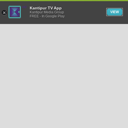
Kantipur TV App
VIEW
Kantipur Media Group
FREE - In Google Play
समाचार
राजनीति
खेलकुद
अन्तर्राष्ट्रिय
अर्थ
भिडियो
विचार
कला / साहित्य
अन्य