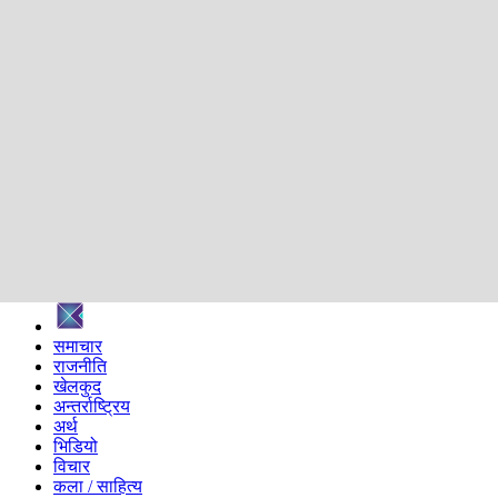
शिक्षा
स्वास्थ्य
अन्तर्वार्ता
मनोरञ्जन
प्रविधि
निर्वाचन विशेष
सम्पादकीय
समाज
ब्लग
अन्य
प्रदेश
समाचार
राजनीति
खेलकुद
अन्तर्राष्ट्रिय
अर्थ
भिडियो
विचार
कला / साहित्य