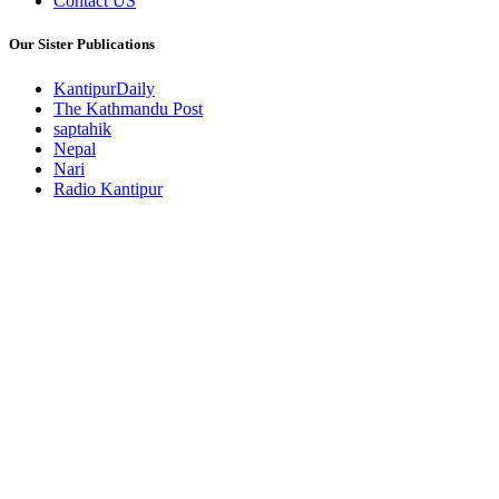
Contact US
Our Sister Publications
KantipurDaily
The Kathmandu Post
saptahik
Nepal
Nari
Radio Kantipur