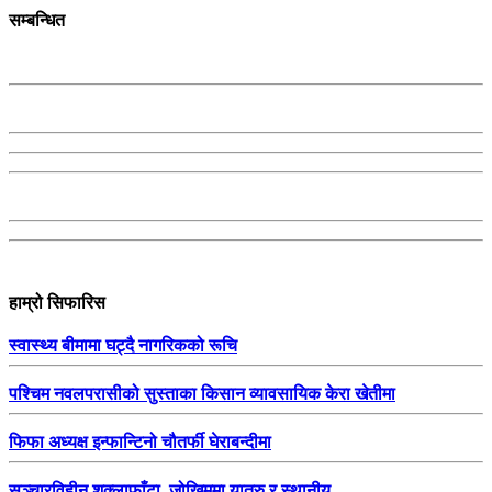
सम्बन्धित
हाम्रो सिफारिस
स्वास्थ्य बीमामा घट्दै नागरिकको रूचि
पश्चिम नवलपरासीको सुस्ताका किसान व्यावसायिक केरा खेतीमा
फिफा अध्यक्ष इन्फान्टिनो चौतर्फी घेराबन्दीमा
सञ्चारविहीन शुक्लाफाँटा, जोखिममा यात्रु र स्थानीय