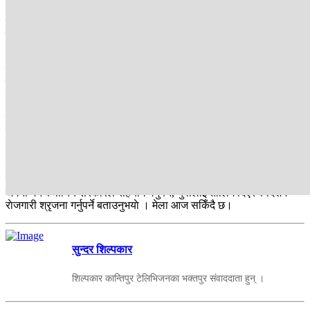
नेपालले सियाेदेखि हवाईजहाज सम्मनै विदेशबाट आयात गरिरहेकाे अवस्थाले
व्यापार घाटा दिनप्रतिदिन बढिरहेकाे बताउँदै उहाँले घरेलु उत्पादनले विदेशी मुद्रा
आर्जन गर्ने प्रमुख स्राेत भएकाे उहाँकाे भनाई थियाे ।
कार्यक्रममा भक्तपुर उद्याेग तथा वाणिज्य कार्यलयका प्रमुख रामप्रसाद कुस्माले
कार्यलयले समय सापेक्ष घरेलु उत्पादन सम्वन्धि तालिमहरू दिईदै युवाहरूलाई
स्वराेजगारि बनाउँदै आएकाे बताउनुभएकाे थियाे ।
कार्यक्रममा गाे लाेकलका अध्यक्ष विरेन्द्र जतिले भक्तपुरका ५ वटन रैथाने
उत्पादनलाई संरक्षणकाे प्रयास थालेकाे बताउँदै रैथाने उत्पादनलाई जगेर्ना गर्न
भिडियाे र लिपिमार्फत् जगेर्ना गर्न काम अघि बढाएकाे बताउनुभयाे ।
कार्यक्रममा घरेलु तथा साना उद्याेग संघका अध्यक्ष श्यामसुन्दर श्रेष्ठले
सरकारले घरेलु उद्यमीलाई सहुलियत खरका कर्जा दिनुपर्ने, माैलिक उत्पादनलाई
जगेर्ना गर्न स्थानिय सरकारले सहयाेग गर्नुपर्ने, युवालाई तालिम दिएर स्वदेशमै
राेजगारी श्रृजना गर्नुपर्ने बताउनुभयाे । मेला आज सकिँदै छ।
सुन्दर शिल्पकार
शिल्पकार कान्तिपुर टेलिभिजनका भक्तपुर संवाददाता हुन् ।