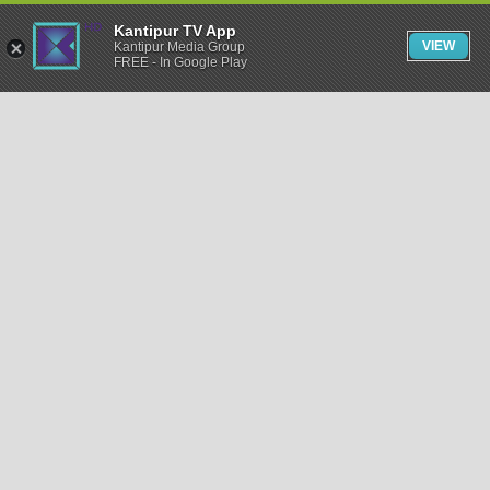
Kantipur TV App
VIEW
Kantipur Media Group
FREE - In Google Play
समाचार
राजनीति
खेलकुद
अन्तर्राष्ट्रिय
अर्थ
भिडियो
विचार
कला / साहित्य
अन्य