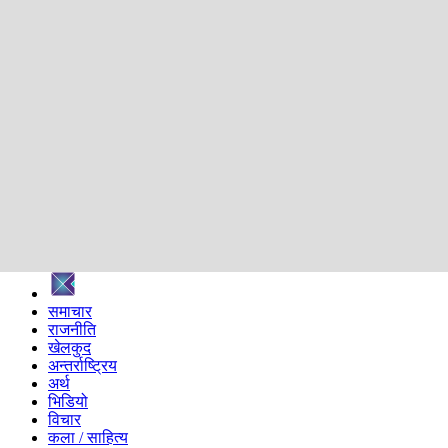
शिक्षा
स्वास्थ्य
अन्तर्वार्ता
मनोरञ्जन
प्रविधि
निर्वाचन विशेष
सम्पादकीय
समाज
ब्लग
अन्य
प्रदेश
समाचार
राजनीति
खेलकुद
अन्तर्राष्ट्रिय
अर्थ
भिडियो
विचार
कला / साहित्य