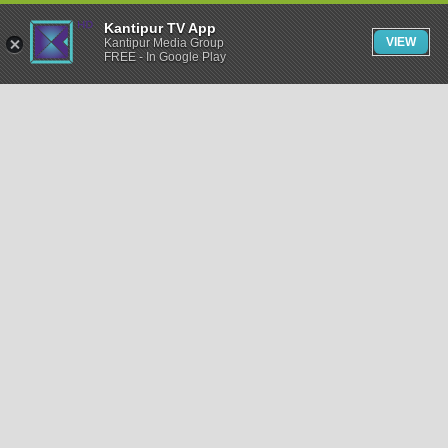
Kantipur TV App
VIEW
Kantipur Media Group
FREE - In Google Play
समाचार
राजनीति
खेलकुद
अन्तर्राष्ट्रिय
अर्थ
भिडियो
विचार
कला / साहित्य
अन्य