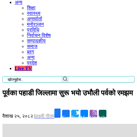
अन्य
शिक्षा
स्वास्थ्य
अन्तर्वार्ता
मनोरञ्जन
प्रविधि
निर्वाचन विशेष
सम्पादकीय
समाज
ब्लग
अन्य
प्रदेश
Live TV
पूर्वका पहाडी जिल्लामा सुरू भयाे उभौली पर्वको रमझम
वैशाख २५, २०८२
|
लक्ष्मी गौतम
Facebook
Twitter
Messenger
Viber
Whatsapp