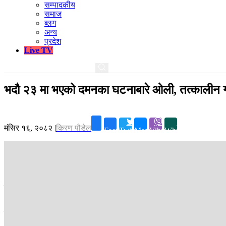
सम्पादकीय
समाज
ब्लग
अन्य
प्रदेश
Live TV
भदौ २३ मा भएको दमनका घटनाबारे ओली, तत्कालीन ग
मंसिर १६, २०८२
|
किरण पौडेल
Facebook
Twitter
Messenger
Viber
Whatsapp
काठमाडौं ।
भदौ २३ मा भएको दमन र त्यसपछिको घटनाका विषयमा तत्कालीन प्रधानम
आफ्नाविरूद्ध सर्वोच्चमा दायर रिटमा लिखित जवाफ प्रस्तुत गर्दै उनीहरूले घट
रिट विचाराधीन छन् । तर सर्वोच्चले लिखित जवाफ पेस गर्न आदेश दिएको एक मह