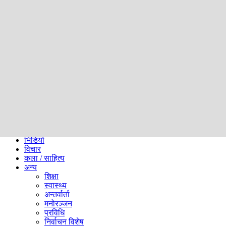
समाज
ब्लग
अन्य
प्रदेश
समाचार
राजनीति
खेलकुद
अन्तर्राष्ट्रिय
अर्थ
भिडियो
विचार
कला / साहित्य
अन्य
शिक्षा
स्वास्थ्य
अन्तर्वार्ता
मनोरञ्जन
प्रविधि
निर्वाचन विशेष