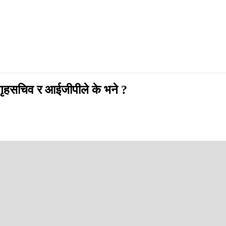
ृहसचिव र आईजीपीले के भने ?
न्त्री केपी शर्मा ओली, गृहसचिव गोकर्णमणि दुवाडी र प्रहरी प्रमुख चन्द्रकुबे
नामा आफ्नो कुनै भूमिका नभएको भन्दै अर्को पक्षलाई दोषी देखाएका छन् । भदौ २३ 
िना बितिसक्दा पनि तत्कालीन गृहमन्त्री रमेश लेखक र काठमाडौंका तत्कालीन प्