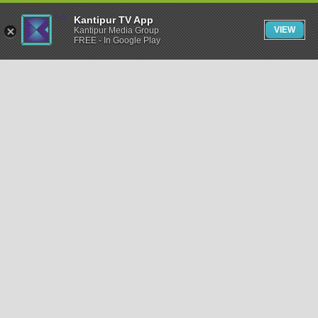
Kantipur TV App
VIEW
Kantipur Media Group
FREE - In Google Play
समाचार
राजनीति
खेलकुद
अन्तर्राष्ट्रिय
अर्थ
भिडियो
विचार
कला / साहित्य
अन्य