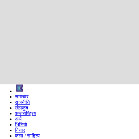
शिक्षा
स्वास्थ्य
अन्तर्वार्ता
मनोरञ्जन
प्रविधि
निर्वाचन विशेष
सम्पादकीय
समाज
ब्लग
अन्य
प्रदेश
समाचार
राजनीति
खेलकुद
अन्तर्राष्ट्रिय
अर्थ
भिडियो
विचार
कला / साहित्य