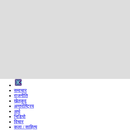
शिक्षा
स्वास्थ्य
अन्तर्वार्ता
मनोरञ्जन
प्रविधि
निर्वाचन विशेष
सम्पादकीय
समाज
ब्लग
अन्य
प्रदेश
समाचार
राजनीति
खेलकुद
अन्तर्राष्ट्रिय
अर्थ
भिडियो
विचार
कला / साहित्य