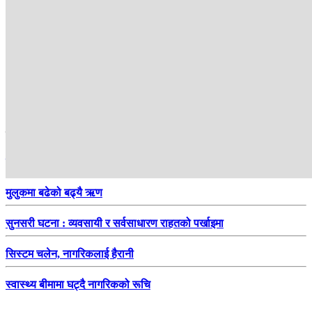
हाम्रो सिफारिस
जोस बटलरले रचे फेरि इतिहास
मुलुकमा बढेको बढ्यै ऋण
सुनसरी घटना : व्यवसायी र सर्वसाधारण राहतको पर्खाइमा
सिस्टम चलेन, नागरिकलाई हैरानी
स्वास्थ्य बीमामा घट्दै नागरिकको रूचि