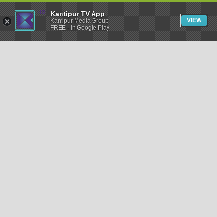
Kantipur TV App
VIEW
Kantipur Media Group
FREE - In Google Play
समाचार
राजनीति
खेलकुद
अन्तर्राष्ट्रिय
अर्थ
भिडियो
विचार
कला / साहित्य
अन्य