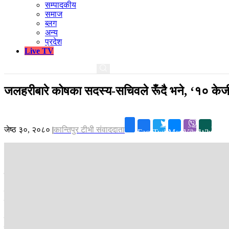
सम्पादकीय
समाज
ब्लग
अन्य
प्रदेश
Live TV
जलहरीबारे कोषका सदस्य-सचिवले रूँदै भने, ‘१० केजी सु
जेष्ठ ३०, २०८०
|
कान्तिपुर टीभी संवाददाता
Facebook
Twitter
Messenger
Viber
Whatsap
काठमाडौं ।
पशुपतिनाथमा चढाइएको जलहरीबारे पशुपति क्षेत्र विकास कोषले स
मंगलबार संघीय संसद राष्ट्रियसभा अन्तर्गतको राष्ट्रिय सरोकार तथा समन्वय
मृत्युदण्ड दिँदा हुन्छ । म मृत्यु दण्ड लिन तयार छु ।’
पशुपतिनाथ मन्दिरमा चढाइएको सुनको जलहरीमा १० केजी नै सुन रहेको सदस्य–
संयोजक हुँ । हामीले नेपाल राष्ट्र बैंकको सम्झौता अनुसार हामीले सुन ल्याएर र