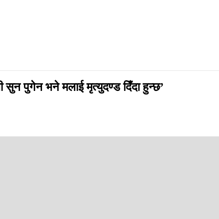
न पुगेन भने मलाई मृत्युदण्ड दिँदा हुन्छ’
p
्पष्टीकरण दिएको छ ।
 समितिको बैठकमा कोषका सदस्य–सचिव डा. मिलनकुमार थापाले सो स्पष्टिकरण दिएक
सचिव थापाको दाबी छ । सो जलहरीमा १० केजी सुन नपुगे आफू फाँसीको सजाय भोग
ाखेका छौँ- १ सय तीन केजी ।’ उनले रूँदै अगाडि भने, ‘त्यतिखेर हामी राज्यको निकाय