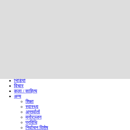
समाज
ब्लग
अन्य
प्रदेश
समाचार
राजनीति
खेलकुद
अन्तर्राष्ट्रिय
अर्थ
भिडियो
विचार
कला / साहित्य
अन्य
शिक्षा
स्वास्थ्य
अन्तर्वार्ता
मनोरञ्जन
प्रविधि
निर्वाचन विशेष