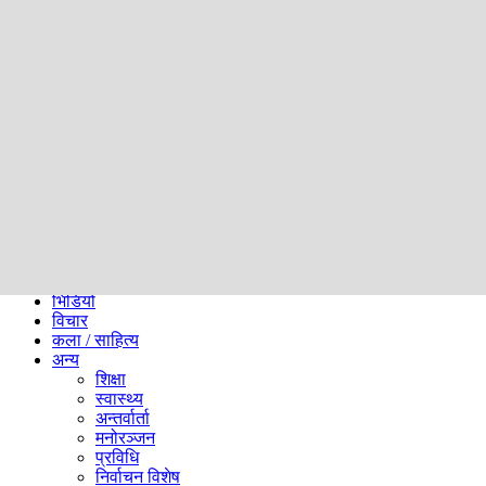
समाज
ब्लग
अन्य
प्रदेश
समाचार
राजनीति
खेलकुद
अन्तर्राष्ट्रिय
अर्थ
भिडियो
विचार
कला / साहित्य
अन्य
शिक्षा
स्वास्थ्य
अन्तर्वार्ता
मनोरञ्जन
प्रविधि
निर्वाचन विशेष