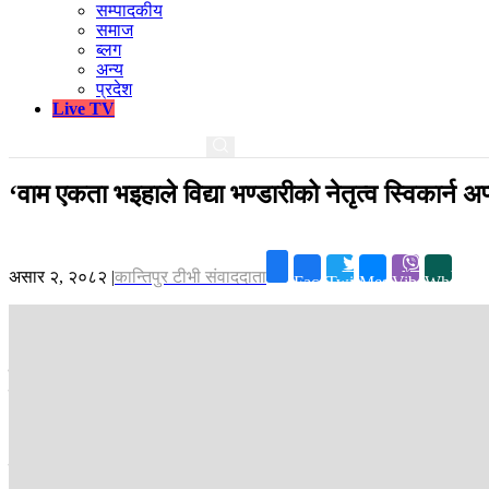
सम्पादकीय
समाज
ब्लग
अन्य
प्रदेश
Live TV
‘वाम एकता भइहाले विद्या भण्डारीको नेतृत्व स्विकार्न अप्
असार २, २०८२
|
कान्तिपुर टीभी संवाददाता
Facebook
Twitter
Messenger
Viber
Whatsap
काठमाडौं ।
नेकपा माओवादी केन्द्रका उपमहासचिव वर्षमान पुनले वाम एकता स
नेकपा एमालेसँग एकता वा गठबन्धनको सम्भावना नरहेको बताउनुभयो ।
‘पूर्वराष्ट्रपति विद्यादेवी भण्डारी चीनबाट फर्किएपछि एमाले नेताहरूसँग छल
यद्यपि, पूर्वराष्ट्रपति भण्डारीको नेतृत्व स्विकार्न कुनै अप्ठ्यारो नरहेको उहा