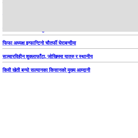
हाम्रो सिफारिस
स्वास्थ्य बीमामा घट्दै नागरिकको रूचि
पश्चिम नवलपरासीको सुस्ताका किसान व्यावसायिक केरा खेतीमा
फिफा अध्यक्ष इन्फान्टिनो चौतर्फी घेराबन्दीमा
सञ्चारविहीन शुक्लाफाँटा, जोखिममा यात्रु र स्थानीय
किवी खेती बन्यो सल्यानका किसानको मुख्य आम्दानी