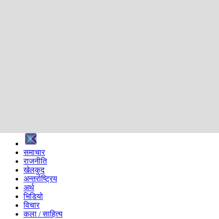
शिक्षा
स्वास्थ्य
अन्तर्वार्ता
मनोरञ्जन
प्रविधि
निर्वाचन विशेष
सम्पादकीय
समाज
ब्लग
अन्य
प्रदेश
समाचार
राजनीति
खेलकुद
अन्तर्राष्ट्रिय
अर्थ
भिडियो
विचार
कला / साहित्य