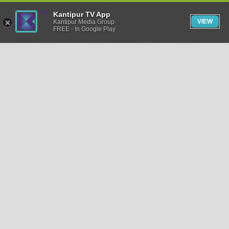
Kantipur TV App
VIEW
Kantipur Media Group
FREE - In Google Play
समाचार
राजनीति
खेलकुद
अन्तर्राष्ट्रिय
अर्थ
भिडियो
विचार
कला / साहित्य
अन्य