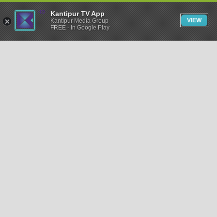
Kantipur TV App
VIEW
Kantipur Media Group
FREE - In Google Play
समाचार
राजनीति
खेलकुद
अन्तर्राष्ट्रिय
अर्थ
भिडियो
विचार
कला / साहित्य
अन्य