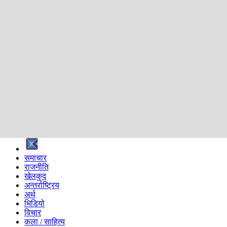
शिक्षा
स्वास्थ्य
अन्तर्वार्ता
मनोरञ्जन
प्रविधि
निर्वाचन विशेष
सम्पादकीय
समाज
ब्लग
अन्य
प्रदेश
समाचार
राजनीति
खेलकुद
अन्तर्राष्ट्रिय
अर्थ
भिडियो
विचार
कला / साहित्य