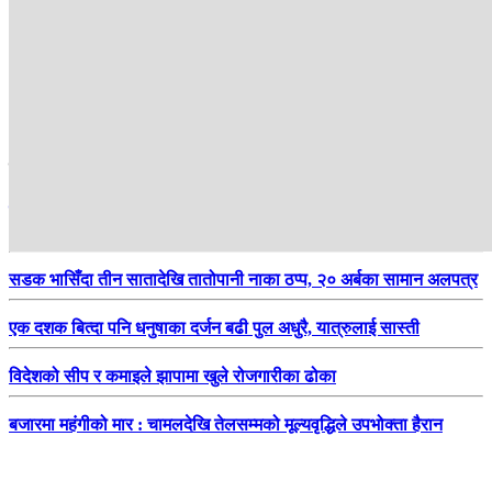
हाम्रो सिफारिस
स्रोतसाधनको अभावमा पारा खेलाडीको एसियाड तयारी, सरकारसँग सहयोगको
अपेक्षा
सडक भासिँदा तीन सातादेखि तातोपानी नाका ठप्प, २० अर्बका सामान अलपत्र
एक दशक बित्दा पनि धनुषाका दर्जन बढी पुल अधुरै, यात्रुलाई सास्ती
विदेशको सीप र कमाइले झापामा खुले रोजगारीका ढोका
बजारमा महंगीको मार : चामलदेखि तेलसम्मको मूल्यवृद्धिले उपभोक्ता हैरान