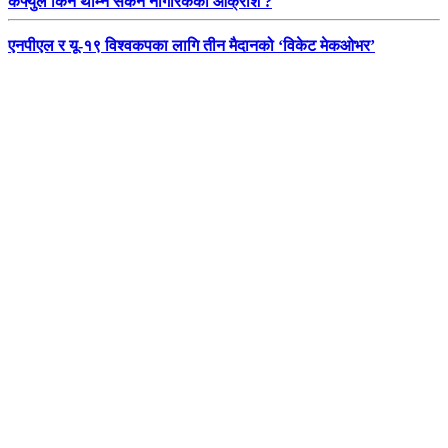
कर्फ्युले किन थाम्न सकेन नागरिकको आक्रोश ?
एनपीएल र यू-१९ विश्वकपका लागि तीन मैदानको ‘विकेट मेकओभर’