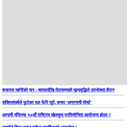
अन्तर्राष्ट्रिय ब्युरो
सम्बन्धित
हाम्रो सिफारिस
बजारमा महंगीको मार : चामलदेखि तेलसम्मको मूल्यवृद्धिले उपभोक्ता हैरान
शक्तिसंघर्षले फुटेका दल फेरि जुटे, बनाए ‘अग्रगामी मोर्चा’
आगामी मंसिरमा १०औं राष्ट्रिय खेलकुद प्रतियोगिता आयोजना होला ?