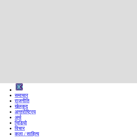
शिक्षा
स्वास्थ्य
अन्तर्वार्ता
मनोरञ्जन
प्रविधि
निर्वाचन विशेष
सम्पादकीय
समाज
ब्लग
अन्य
प्रदेश
समाचार
राजनीति
खेलकुद
अन्तर्राष्ट्रिय
अर्थ
भिडियो
विचार
कला / साहित्य