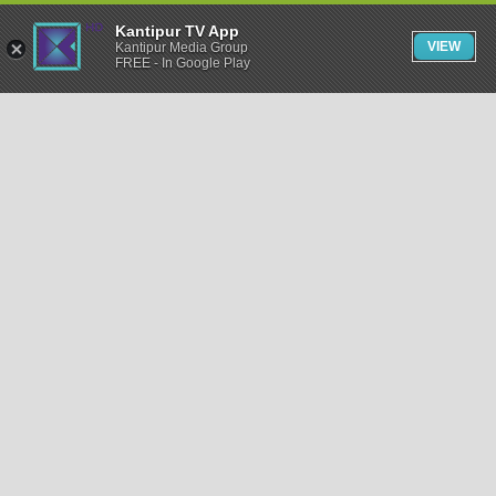
Kantipur TV App
VIEW
Kantipur Media Group
FREE - In Google Play
समाचार
राजनीति
खेलकुद
अन्तर्राष्ट्रिय
अर्थ
भिडियो
विचार
कला / साहित्य
अन्य