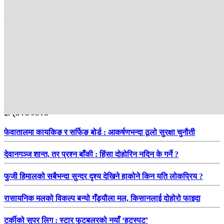
सम्बन्धित
हाम्रो सिफारिस
फेवातालमा कायकिङ र सर्फिङ बोर्ड : आकर्षणभन्दा ठूलो सुरक्षा चुनौती
देवानगञ्ज शान्त, तर प्रश्न बाँकी : हिंसा दोहोरिन नदिन के गर्ने ?
फुजी हिमालको सबैभन्दा सुन्दर दृश्य देखिने हाकोने किन यति लोकप्रिय ?
रासायनिक मलको विकल्प बन्यो गँड्यौला मल, किसानलाई दोहोरो फाइदा
टर्कीको सुपर लिग : स्टार फुटबलरको नयाँ ‘हटस्पट’