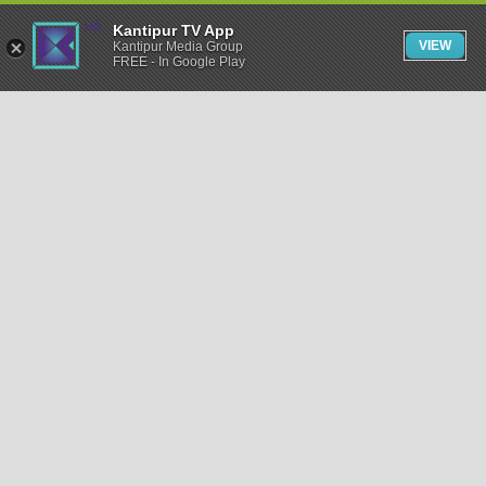
Kantipur TV App
VIEW
Kantipur Media Group
FREE - In Google Play
समाचार
राजनीति
खेलकुद
अन्तर्राष्ट्रिय
अर्थ
भिडियो
विचार
कला / साहित्य
अन्य