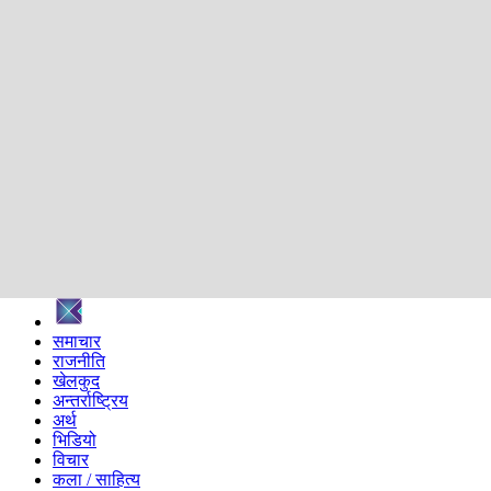
शिक्षा
स्वास्थ्य
अन्तर्वार्ता
मनोरञ्जन
प्रविधि
निर्वाचन विशेष
सम्पादकीय
समाज
ब्लग
अन्य
प्रदेश
समाचार
राजनीति
खेलकुद
अन्तर्राष्ट्रिय
अर्थ
भिडियो
विचार
कला / साहित्य