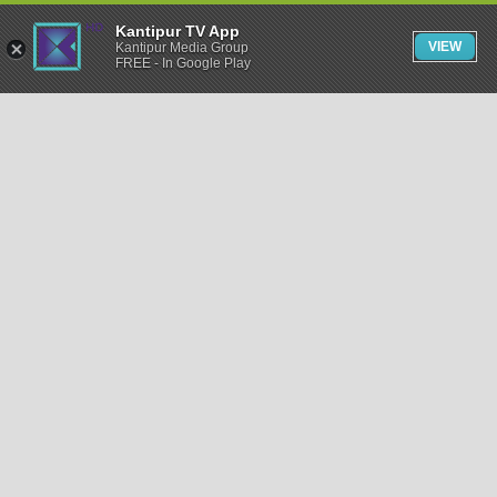
Kantipur TV App
VIEW
Kantipur Media Group
FREE - In Google Play
समाचार
राजनीति
खेलकुद
अन्तर्राष्ट्रिय
अर्थ
भिडियो
विचार
कला / साहित्य
अन्य