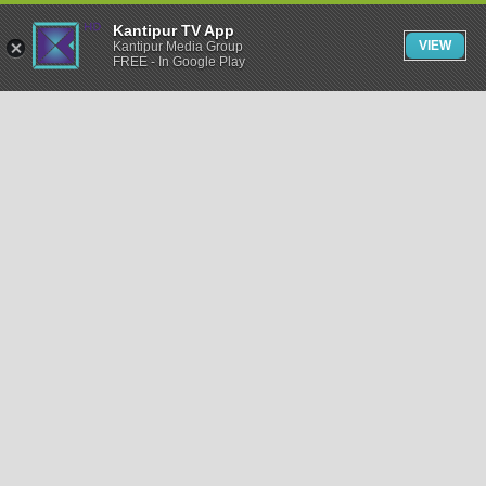
Kantipur TV App
VIEW
Kantipur Media Group
FREE - In Google Play
समाचार
राजनीति
खेलकुद
अन्तर्राष्ट्रिय
अर्थ
भिडियो
विचार
कला / साहित्य
अन्य