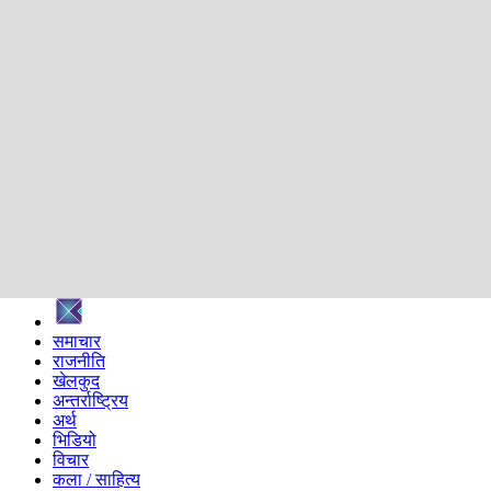
शिक्षा
स्वास्थ्य
अन्तर्वार्ता
मनोरञ्जन
प्रविधि
निर्वाचन विशेष
सम्पादकीय
समाज
ब्लग
अन्य
प्रदेश
समाचार
राजनीति
खेलकुद
अन्तर्राष्ट्रिय
अर्थ
भिडियो
विचार
कला / साहित्य