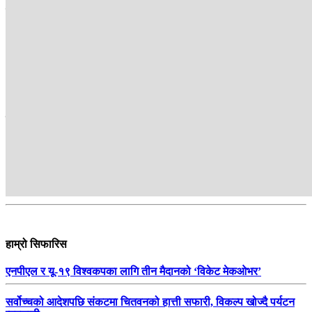
देखिन थालेको हो।
अन्तर्राष्ट्रिय ब्युरो
सम्बन्धित
हाम्रो सिफारिस
एनपीएल र यू-१९ विश्वकपका लागि तीन मैदानको ‘विकेट मेकओभर’
सर्वोच्चको आदेशपछि संकटमा चितवनको हात्ती सफारी, विकल्प खोज्दै पर्यटन