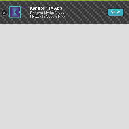
Kantipur TV App
VIEW
Kantipur Media Group
FREE - In Google Play
समाचार
राजनीति
खेलकुद
अन्तर्राष्ट्रिय
अर्थ
भिडियो
विचार
कला / साहित्य
अन्य