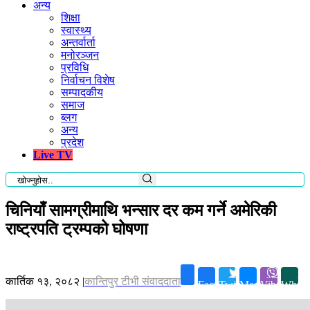
अन्य
शिक्षा
स्वास्थ्य
अन्तर्वार्ता
मनोरञ्जन
प्रविधि
निर्वाचन विशेष
सम्पादकीय
समाज
ब्लग
अन्य
प्रदेश
Live TV
चिनियाँ सामग्रीमाथि भन्सार दर कम गर्ने अमेरिकी
राष्ट्रपति ट्रम्पको घोषणा
कार्तिक १३, २०८२
|
कान्तिपुर टीभी संवाददाता
Facebook
Twitter
Messenger
Viber
Whats