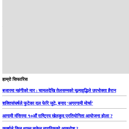
Nepal to its audiences. Its programmes provide in-depth analyses
about the issues of the day and reflect the people’s voice.
सम्बन्धित
हाम्रो सिफारिस
बजारमा महंगीको मार : चामलदेखि तेलसम्मको मूल्यवृद्धिले उपभोक्ता हैरान
शक्तिसंघर्षले फुटेका दल फेरि जुटे, बनाए ‘अग्रगामी मोर्चा’
आगामी मंसिरमा १०औं राष्ट्रिय खेलकुद प्रतियोगिता आयोजना होला ?
कर्फ्युले किन थाम्न सकेन नागरिकको आक्रोश ?