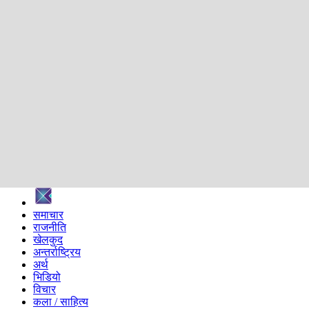
शिक्षा
स्वास्थ्य
अन्तर्वार्ता
मनोरञ्जन
प्रविधि
निर्वाचन विशेष
सम्पादकीय
समाज
ब्लग
अन्य
प्रदेश
समाचार
राजनीति
खेलकुद
अन्तर्राष्ट्रिय
अर्थ
भिडियो
विचार
कला / साहित्य