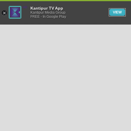
Kantipur TV App
VIEW
Kantipur Media Group
FREE - In Google Play
समाचार
राजनीति
खेलकुद
अन्तर्राष्ट्रिय
अर्थ
भिडियो
विचार
कला / साहित्य
अन्य