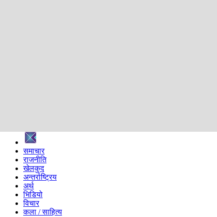
शिक्षा
स्वास्थ्य
अन्तर्वार्ता
मनोरञ्जन
प्रविधि
निर्वाचन विशेष
सम्पादकीय
समाज
ब्लग
अन्य
प्रदेश
समाचार
राजनीति
खेलकुद
अन्तर्राष्ट्रिय
अर्थ
भिडियो
विचार
कला / साहित्य