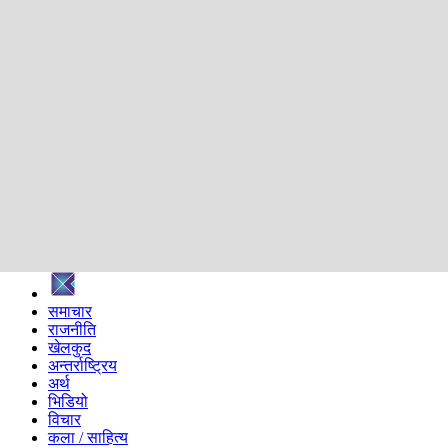
शिक्षा
स्वास्थ्य
अन्तर्वार्ता
मनोरञ्जन
प्रविधि
निर्वाचन विशेष
सम्पादकीय
समाज
ब्लग
अन्य
प्रदेश
समाचार
राजनीति
खेलकुद
अन्तर्राष्ट्रिय
अर्थ
भिडियो
विचार
कला / साहित्य