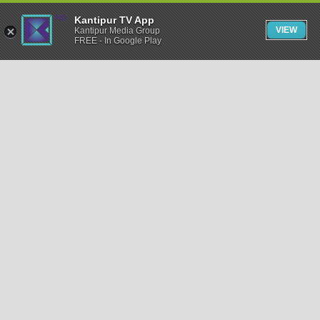
Kantipur TV App
VIEW
Kantipur Media Group
FREE - In Google Play
समाचार
राजनीति
खेलकुद
अन्तर्राष्ट्रिय
अर्थ
भिडियो
विचार
कला / साहित्य
अन्य