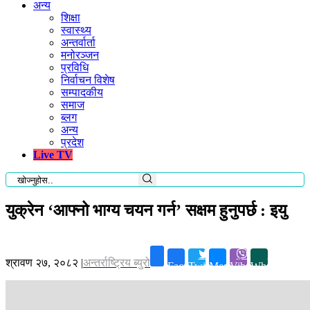
अन्य
शिक्षा
स्वास्थ्य
अन्तर्वार्ता
मनोरञ्जन
प्रविधि
निर्वाचन विशेष
सम्पादकीय
समाज
ब्लग
अन्य
प्रदेश
Live TV
युक्रेन ‘आफ्नो भाग्य चयन गर्न’ सक्षम हुनुपर्छ : इयु
श्रावण २७, २०८२
|
अन्तर्राष्ट्रिय ब्युरो
Facebook
Twitter
Messenger
Viber
Whatsapp