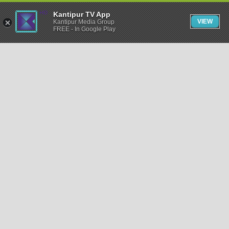
Kantipur TV App
VIEW
Kantipur Media Group
FREE - In Google Play
समाचार
राजनीति
खेलकुद
अन्तर्राष्ट्रिय
अर्थ
भिडियो
विचार
कला / साहित्य
अन्य