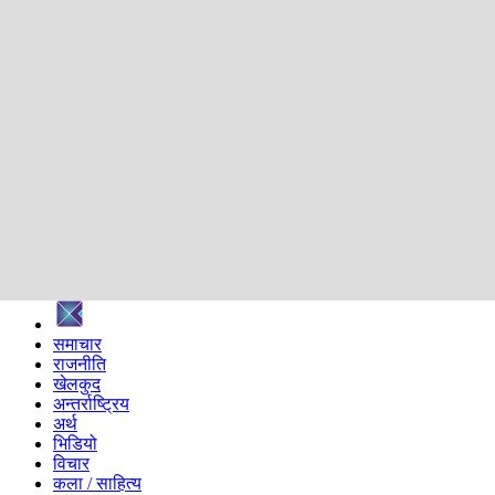
शिक्षा
स्वास्थ्य
अन्तर्वार्ता
मनोरञ्जन
प्रविधि
निर्वाचन विशेष
सम्पादकीय
समाज
ब्लग
अन्य
प्रदेश
समाचार
राजनीति
खेलकुद
अन्तर्राष्ट्रिय
अर्थ
भिडियो
विचार
कला / साहित्य