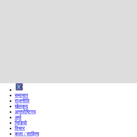
शिक्षा
स्वास्थ्य
अन्तर्वार्ता
मनोरञ्जन
प्रविधि
निर्वाचन विशेष
सम्पादकीय
समाज
ब्लग
अन्य
प्रदेश
समाचार
राजनीति
खेलकुद
अन्तर्राष्ट्रिय
अर्थ
भिडियो
विचार
कला / साहित्य