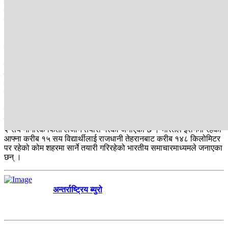
गरेपछि यसले तरंग उत्पन्न गरेको छ । रोयटर्स, सीएनए, सीबीएस न्युजले
स्रोतलाई उल्लेख गर्दै यो समाचार दिएका हुन् । इजरायली प्रधानमन्त्री
नेतन्याहूले भने त्यस्तो कुनै योजनाको खण्डन गर्नुभएको सीएनएनले जनाएको छ
।
इजरायलले इरानमाथि आक्रमण गरे यता ट्रम्प र नेतन्याहूबीच कुराकानी भएको
अमेरिकी अधिकारीलाई उद्धृत गर्दै सीबीएस न्युजले जनाएको छ । उता शुक्रबार
इजरायलले आक्रमण गरे लगत्तै इरानका सर्वोच्च नेता खमेनीलाई उत्तरपूर्वी
इरानको बंकरमा सुरक्षित सारिएको इरान इन्टरनेशनलले जनाएकोछ । खमेनीसँगै
उहाँका छोरा मोजतबा अन्य पारिवारिक सदस्य पनि बंकरमा बस्दै आएको
समाचारमा जनाइएको छ ।
इजरायल-इरान द्वन्द्व बढ्दै जाँदा विभिन्न देशले इजरायलबाट आफ्ना नागरिकको
उद्धार गर्दैछन् । पोल्यान्डले आगामी एक वा दुई दिनमा इजरायलबाट आफ्ना करिब
२ सय नागरिक फिर्ता लैजाने तयारी गरेको जनाएको छ । भारतले इरानमा रहेका
आफ्ना करीब १५ सय विद्यार्थीलाई राजधानी तेहरानबाट करीब १४८ किलोमिटर
पर रहेको कोम शहरमा सार्ने तयारी गरिरहेको भारतीय समाचारमाध्यमले जनाएका
छन् ।
अन्तर्राष्ट्रिय ब्युरो