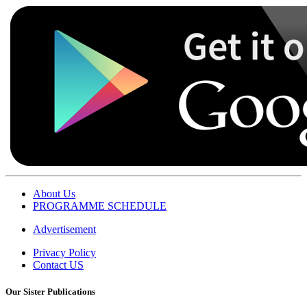
About Us
PROGRAMME SCHEDULE
Advertisement
Privacy Policy
Contact US
Our Sister Publications