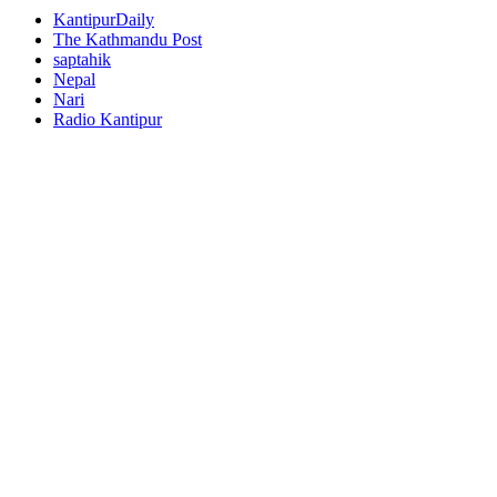
KantipurDaily
The Kathmandu Post
saptahik
Nepal
Nari
Radio Kantipur