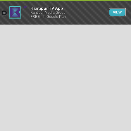
Kantipur TV App
VIEW
Kantipur Media Group
FREE - In Google Play
समाचार
राजनीति
खेलकुद
अन्तर्राष्ट्रिय
अर्थ
भिडियो
विचार
कला / साहित्य
अन्य