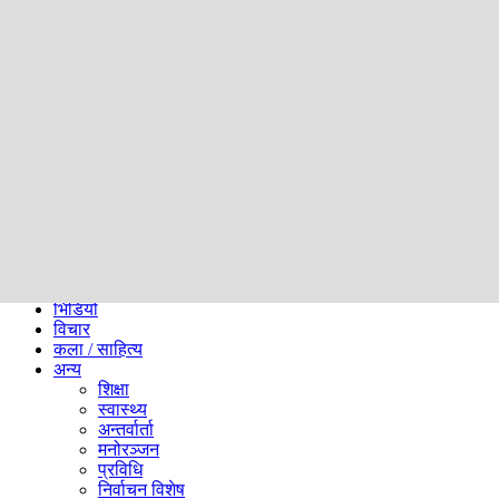
समाज
ब्लग
अन्य
प्रदेश
समाचार
राजनीति
खेलकुद
अन्तर्राष्ट्रिय
अर्थ
भिडियो
विचार
कला / साहित्य
अन्य
शिक्षा
स्वास्थ्य
अन्तर्वार्ता
मनोरञ्जन
प्रविधि
निर्वाचन विशेष