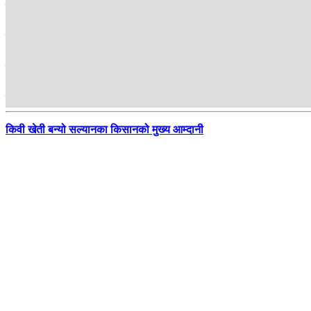
स्वास्थ्य बीमामा घट्दै नागरिकको रूचि
पश्चिम नवलपरासीको सुस्ताका किसान व्यावसायिक केरा खेतीमा
फिफा अध्यक्ष इन्फान्टिनो चौतर्फी घेराबन्दीमा
सञ्चारविहीन शुक्लाफाँटा, जोखिममा यात्रु र स्थानीय
किवी खेती बन्यो सल्यानका किसानको मुख्य आम्दानी