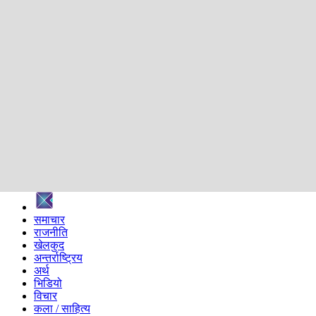
शिक्षा
स्वास्थ्य
अन्तर्वार्ता
मनोरञ्जन
प्रविधि
निर्वाचन विशेष
सम्पादकीय
समाज
ब्लग
अन्य
प्रदेश
समाचार
राजनीति
खेलकुद
अन्तर्राष्ट्रिय
अर्थ
भिडियो
विचार
कला / साहित्य