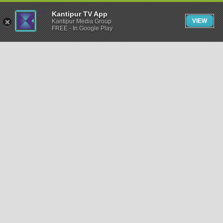
Kantipur TV App
VIEW
Kantipur Media Group
FREE - In Google Play
समाचार
राजनीति
खेलकुद
अन्तर्राष्ट्रिय
अर्थ
भिडियो
विचार
कला / साहित्य
अन्य