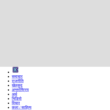
शिक्षा
स्वास्थ्य
अन्तर्वार्ता
मनोरञ्जन
प्रविधि
निर्वाचन विशेष
सम्पादकीय
समाज
ब्लग
अन्य
प्रदेश
समाचार
राजनीति
खेलकुद
अन्तर्राष्ट्रिय
अर्थ
भिडियो
विचार
कला / साहित्य