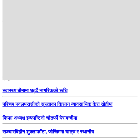
सम्बन्धित
हाम्रो सिफारिस
स्वास्थ्य बीमामा घट्दै नागरिकको रूचि
पश्चिम नवलपरासीको सुस्ताका किसान व्यावसायिक केरा खेतीमा
फिफा अध्यक्ष इन्फान्टिनो चौतर्फी घेराबन्दीमा
सञ्चारविहीन शुक्लाफाँटा, जोखिममा यात्रु र स्थानीय