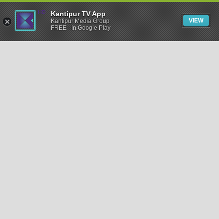
Kantipur TV App
VIEW
Kantipur Media Group
FREE - In Google Play
समाचार
राजनीति
खेलकुद
अन्तर्राष्ट्रिय
अर्थ
भिडियो
विचार
कला / साहित्य
अन्य