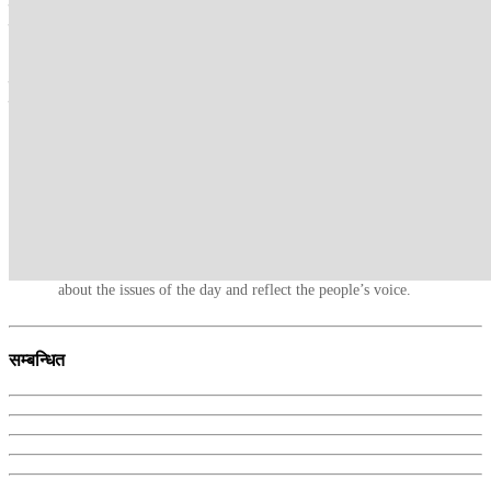
उक्त आक्रमणमा उनर्वाका ९ जना कर्मचारी संलग्न भएको हुनसक्ने भन्दै
उनीहरुलाई जागिरबाट निकालेको थियो ।
अमेरिका, बेलायत, जर्मनीलगायतका थुप्रै देशहरुले इजरायलको यस कदमप्रति
गम्भीर चिन्ता व्यक्त गरेका छन् । ७४ वर्षअघि सन् १९४९ मा संयुक्त राष्ट्रसंघ
महासभाले प्यालेष्टिनी शरणार्थीको सहायता र मानवीय विकासमा सहयोग गर्न
भन्दै उनर्वा स्थापना गरेको थियो ।
कान्तिपुर टीभी संवाददाता
Kantipur TV HD, the most popular TV channel in Nepal, brings
Nepal to its audiences. Its programmes provide in-depth analyses
about the issues of the day and reflect the people’s voice.
सम्बन्धित