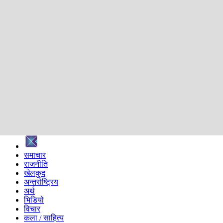
शिक्षा
स्वास्थ्य
अन्तर्वार्ता
मनोरञ्जन
प्रविधि
निर्वाचन विशेष
सम्पादकीय
समाज
ब्लग
अन्य
प्रदेश
समाचार
राजनीति
खेलकुद
अन्तर्राष्ट्रिय
अर्थ
भिडियो
विचार
कला / साहित्य