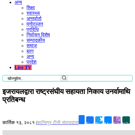
अन्य
शिक्षा
स्वास्थ्य
अन्तर्वार्ता
मनोरञ्जन
प्रविधि
निर्वाचन विशेष
सम्पादकीय
समाज
ब्लग
अन्य
प्रदेश
Live TV
इजरायलद्वारा राष्ट्रसंघीय सहायता निकाय उनर्वामाथि
प्रतिबन्ध
कार्तिक १३, २०८१
|
कान्तिपुर टीभी संवाददाता
Facebook
Twitter
Messenger
Viber
Whats