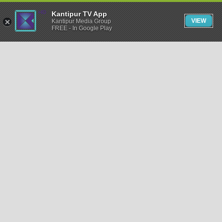
Kantipur TV App
VIEW
Kantipur Media Group
FREE - In Google Play
समाचार
राजनीति
खेलकुद
अन्तर्राष्ट्रिय
अर्थ
भिडियो
विचार
कला / साहित्य
अन्य